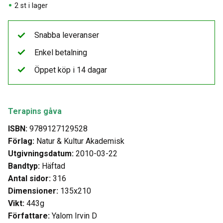
2 st i lager
Snabba leveranser
Enkel betalning
Öppet köp i 14 dagar
Terapins gåva
ISBN:
9789127129528
Förlag:
Natur & Kultur Akademisk
Utgivningsdatum:
2010-03-22
Bandtyp:
Häftad
Antal sidor:
316
Dimensioner:
135x210
Vikt:
443g
Författare:
Yalom Irvin D