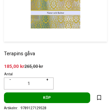
Terapins gåva
Nedsatt pris:
185,00
kr
Ordinarie pris:
265,00
kr
Antal
-
+
KÖP
Lägg til
Artikelnr
9789127129528