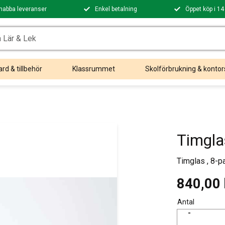
nabba leveranser
Enkel betalning
Öppet köp i 14
rd & tillbehör
Klassrummet
Skolförbrukning & kontor
Timgla
Timglas , 8-p
840,00
Antal
-