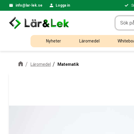
info@lar-lek.se
Logga in
S
Nyheter
Läromedel
Whiteboa
Läromedel
Matematik