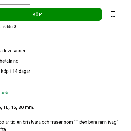
KÖP
Lägg till 
-706550
a leveranser
betalning
 köp i 14 dagar
pack
 5, 10, 15, 30 mm.
o är tid en bristvara och fraser som ”Tiden bara rann iväg”
fta.