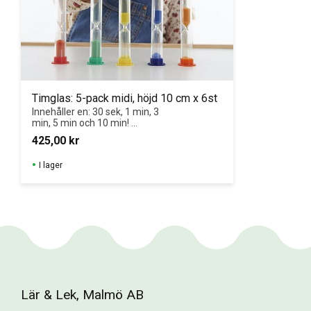
Timglas: 5-pack midi, höjd 10 cm x 6st
Innehåller en: 30 sek, 1 min, 3 
min, 5 min och 10 min! 
Timglasen är 10 cm höga.
425,00
kr
I lager
Lär & Lek, Malmö AB