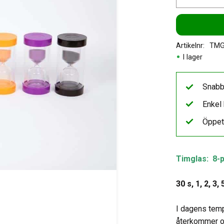
Artikelnr
TMG
I lager
Snabb
Enkel 
Öppet
Timglas: 8-
30 s, 1, 2, 3,
I dagens temp
återkommer o