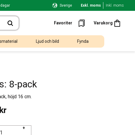
 dagar
Sverige
Exkl. moms
Inkl. moms
Kundvagn
Favoriter
Favoriter
Varukorg
smaterial
Ljud och bild
Fynda
s: 8-pack
ack, höjd 16 cm.
kr
+