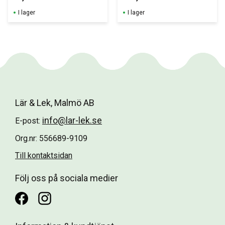
Härliga, “mjuka” 
tärningar av hög 
I lager
I lager
kvalité i tre olika 
utföranden.
Lär & Lek, Malmö AB
info@lar-lek.se
E-post:
Org.nr: 556689-9109
Till kontaktsidan
Följ oss på sociala medier