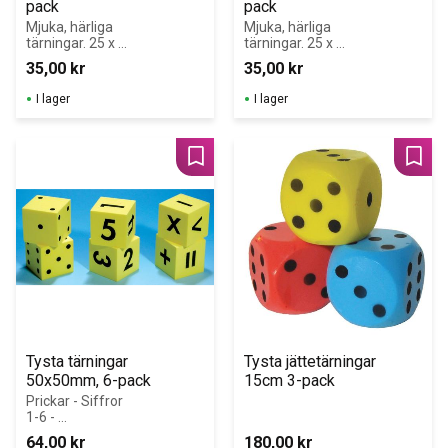
pack
pack
Mjuka, härliga 
Mjuka, härliga 
tärningar. 25 x 
tärningar. 25 x 
25 mm
25 mm
35,00
kr
35,00
kr
I lager
I lager
Lägg till i favoriter
Lägg 
Tysta tärningar 
Tysta jättetärningar 
50x50mm, 6-pack
15cm 3-pack
Prickar - Siffror 
1-6 - 
Räknesätten - 
64,00
kr
180,00
kr