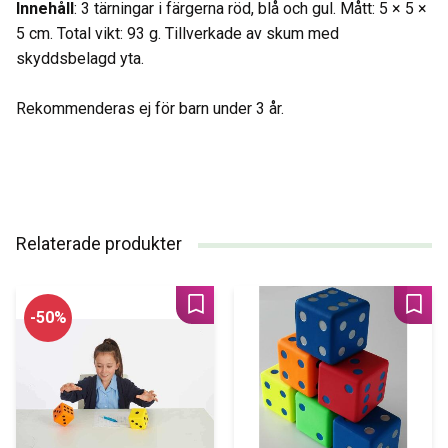
Innehåll
: 3 tärningar i färgerna röd, blå och gul. Mått: 5 × 5 ×
5 cm. Total vikt: 93 g. Tillverkade av skum med
skyddsbelagd yta.
Rekommenderas ej för barn under 3 år.
Relaterade produkter
Lägg till i favoriter
Lägg 
50
%