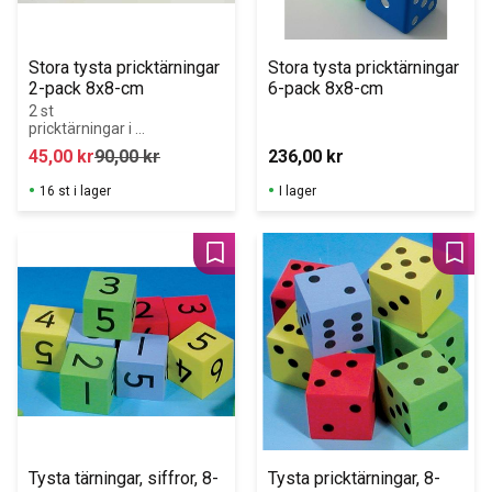
Stora tysta pricktärningar 
Stora tysta pricktärningar 
2-pack 8x8-cm
6-pack 8x8-cm
2 st 
pricktärningar i 
skumgummi! 7,5 
45,00
kr
90,00
kr
236,00
kr
x 7,5 cm.
16 st i lager
I lager
Lägg till i favoriter
Lägg 
Tysta tärningar, siffror, 8-
Tysta pricktärningar, 8-