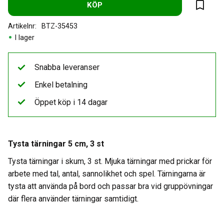
KÖP
Lägg til
Artikelnr
BTZ-35453
I lager
Snabba leveranser
Enkel betalning
Öppet köp i 14 dagar
Tysta tärningar 5 cm, 3 st
Tysta tärningar i skum, 3 st. Mjuka tärningar med prickar för
arbete med tal, antal, sannolikhet och spel. Tärningarna är
tysta att använda på bord och passar bra vid gruppövningar
där flera använder tärningar samtidigt.