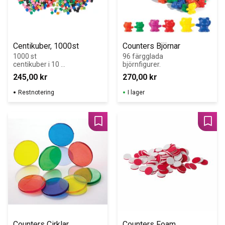
Centikuber, 1000st
Counters Björnar
1000 st 
96 färgglada 
centikuber i 10 
björnfigurer.
färger.  
245,00
kr
270,00
kr
Levereras i en 
praktisk 
Restnotering
I lager
förvaringslåda.
Lägg till i favoriter
Lägg 
Counters Cirklar 
Counters Foam