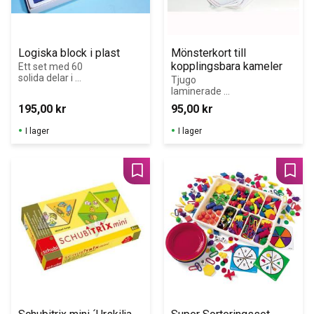
Logiska block i plast
Mönsterkort till 
kopplingsbara kameler
Ett set med 60 
solida delar i 
Tjugo 
fem 
laminerade 
geometriska 
mönsterkort i 
195,00
kr
95,00
kr
former i olika 
färg, uppdelade 
storlekar och två 
i fem 
I lager
I lager
olika tjocklekar. 
svårighetsgrader
Perfekt för lek 
.
och träning av 
geometriska 
Lägg till i favoriter
Lägg 
former, storlek, 
tjocklek och 
färg! Alla delar 
är unika.