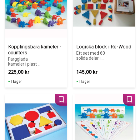
Kopplingsbara kameler - 
Logiska block i Re-Wood
counters
Ett set med 60 
solida delar i 
Färgglada 
fem 
kameler i plast 
geometriska 
som enkelt kan 
225,00
kr
145,00
kr
former.
kopplas ihop 
både fram och 
I lager
I lager
bak.
Lägg till i favoriter
Lägg 