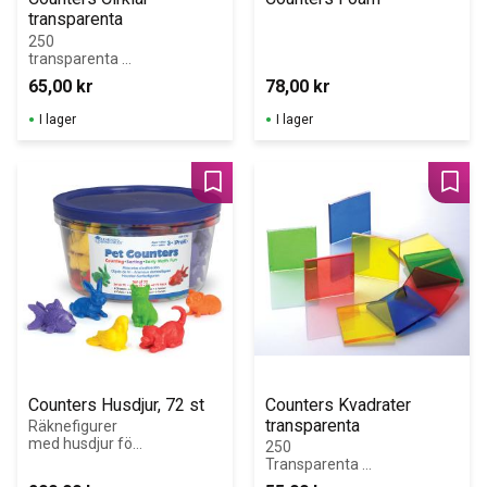
transparenta
250 
transparenta 
plastmarker, 19 
65,00
kr
78,00
kr
mm i diameter.
I lager
I lager
Lägg till i favoriter
Lägg 
Counters Husdjur, 72 st
Counters Kvadrater 
transparenta
Räknefigurer 
med husdjur för 
250 
sortering, 
Transparenta 
mönster och 
plastmarker 