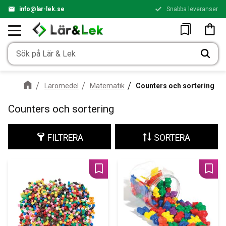
info@lar-lek.se
Snabba leveranser
Enkel betalning
Meny
Kundv
Favoriter
Läromedel
Matematik
Counters och sortering
Counters och sortering
FILTRERA
SORTERA
Lägg till i favoriter
Lägg 