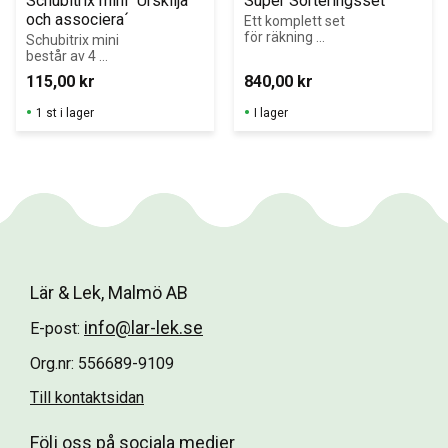
Schubitrix mini ´Urskilja 
Super Sorteringsset
och associera´
Ett komplett set 
för räkning 
Schubitrix mini 
&amp; sortering 
består av 4 
I ditt klassrum!
kortlekar med 
115,00
kr
840,00
kr
13 kort.
1 st i lager
I lager
Lär & Lek, Malmö AB
info@lar-lek.se
E-post:
Org.nr: 556689-9109
Till kontaktsidan
Följ oss på sociala medier