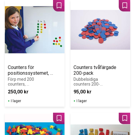
Lägg till i favoriter
Lägg 
Counters för 
Counters tvåfärgade 
positionssystemet, 
200-pack
Magnetiska
Förp med 200 
Dubbelsidiga 
counters, 
counters 200-
vardera 50 
pack Två 
250,00
kr
95,00
kr
gröna, 50 gula & 
färgade Blå/Röd
100 röda.
I lager
I lager
Lägg till i favoriter
Lägg 