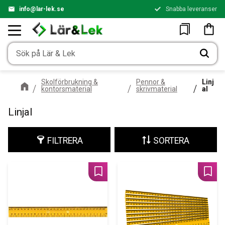
info@lar-lek.se
Snabba leveranser
Meny
Kundv
Favoriter
Skolförbrukning &
Pennor &
Linj
kontorsmaterial
skrivmaterial
al
Linjal
FILTRERA
SORTERA
Lägg till i favoriter
Lägg 