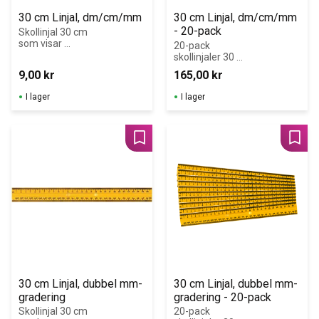
30 cm Linjal, dm/cm/mm
30 cm Linjal, dm/cm/mm 
- 20-pack
Skollinjal 30 cm 
som visar 
20-pack 
sambandet dm-
skollinjaler 30 
cm-mm.
cm som visar 
9,00
kr
165,00
kr
sambandet dm-
cm-mm. Åk 4-6
I lager
I lager
Lägg till i favoriter
Lägg 
30 cm Linjal, dubbel mm-
30 cm Linjal, dubbel mm-
gradering
gradering - 20-pack
Skollinjal 30 cm 
20-pack 