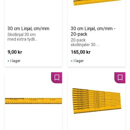
30 cm Linjal, cm/mm
30 cm Linjal, cm/mm - 
20-pack
Skollinjal 30 cm 
med extra tydlig 
20-pack 
cm/mm-
skollinjaler 30 
gradering.
cm med tydlig 
9,00
kr
165,00
kr
cm/mm-
gradering.
I lager
I lager
Lägg till i favoriter
Lägg 