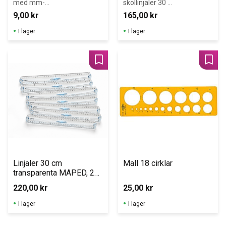
med mm-
skollinjaler 30 
gradering på 
cm med mm-
9,00
kr
165,00
kr
båda kanter.
gradering på 
båda kanter. Åk 
I lager
I lager
4-6.
Lägg till i favoriter
Lägg 
Linjaler 30 cm 
Mall 18 cirklar
transparenta MAPED, 20 
st
220,00
kr
25,00
kr
I lager
I lager