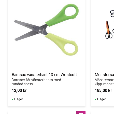
Barnsax vänsterhänt 13 cm Westcott
Mönstersa
Barnsax för vänsterhänta med 
Mönstersaxa
rundad spets.
klipp-mönst
12,00
kr
185,00
kr
I lager
I lager