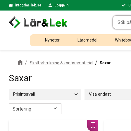
info@lar-lek.se
Logga in
S
Nyheter
Läromedel
Whiteboa
Skolförbrukning & kontorsmaterial
Saxar
Saxar
Prisintervall
Visa endast
12
485
Finns i lager
6
Välj sortering
Lägg till i favoriter