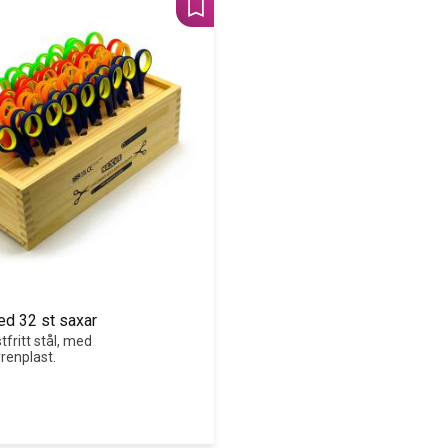
Lägg till i favoriter
ed 32 st saxar
fritt stål, med 
renplast.