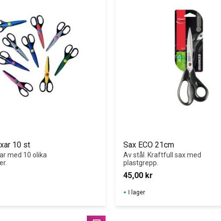
xar 10 st
Sax ECO 21cm
r med 10 olika 
Av stål. Kraftfull sax med 
er.
plastgrepp.
45,00
kr
I lager