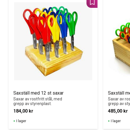
Lägg till i favoriter
Saxställ med 12 st saxar
Saxställ m
Saxar av rostfritt stål, med 
Saxar av rost
grepp av styrenplast.
grepp av sty
184,00
kr
485,00
kr
I lager
I lager