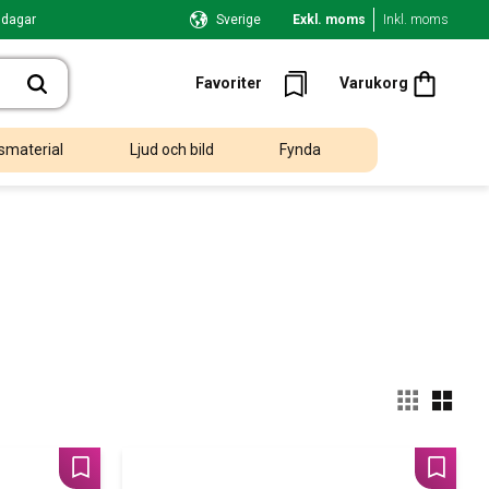
 dagar
Sverige
Exkl. moms
Inkl. moms
Kundvagn
Favoriter
Favoriter
Varukorg
smaterial
Ljud och bild
Fynda
Välj
Lägg till i favoriter
Lägg til