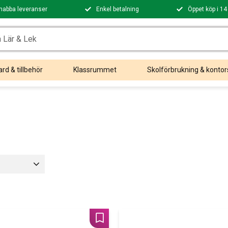
nabba leveranser
Enkel betalning
Öppet köp i 14
rd & tillbehör
Klassrummet
Skolförbrukning & kontor
Lägg till i favoriter