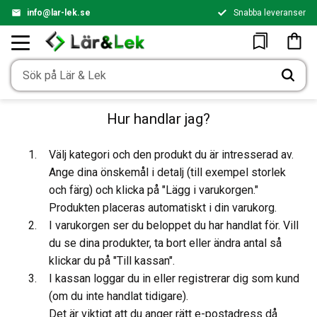
info@lar-lek.se
Snabba leveranser
Meny
Kundv
Favoriter
Hur handlar jag?
Välj kategori och den produkt du är intresserad av.
Ange dina önskemål i detalj (till exempel storlek
och färg) och klicka på "Lägg i varukorgen."
Produkten placeras automatiskt i din varukorg.
I varukorgen ser du beloppet du har handlat för. Vill
du se dina produkter, ta bort eller ändra antal så
klickar du på "Till kassan".
I kassan loggar du in eller registrerar dig som kund
(om du inte handlat tidigare).
Det är viktigt att du anger rätt e-postadress då