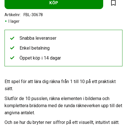
KÖP
Lägg til
Artikelnr
FBL-30678
I lager
Snabba leveranser
Enkel betalning
Öppet köp i 14 dagar
Ett spel för att lära dig räkna från 1 till 10 på ett praktiskt
sätt.
Slutför de 10 pusslen, räkna elementen i bilderna och
komplettera brädorna med de runda räkneverken upp till det
angivna antalet.
Och se hur du bryter ner siffror på ett visuellt, intuitivt sätt.