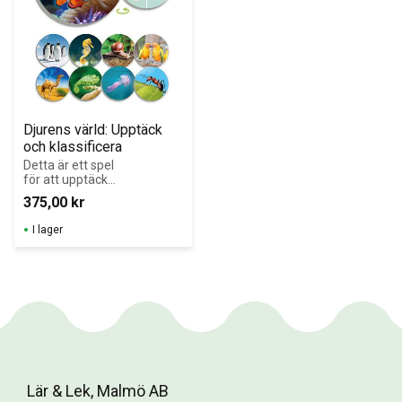
Djurens värld: Upptäck 
och klassificera
Detta är ett spel 
för att upptäcka 
mångfalden i 
375,00
kr
djurvärlden och 
lära sig att 
I lager
klassificera djur 
efter deras 
viktigaste 
egenskaper.
Lär & Lek, Malmö AB