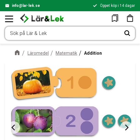
info@lar-lek.se
Öppet köp i 14 dagar
Meny
Kundv
Favoriter
Läromedel
Matematik
Addition