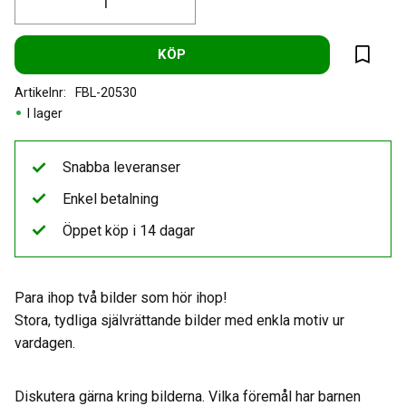
KÖP
Lägg til
Artikelnr
FBL-20530
I lager
Snabba leveranser
Enkel betalning
Öppet köp i 14 dagar
Para ihop två bilder som hör ihop!
Stora, tydliga självrättande bilder med enkla motiv ur
vardagen.
Diskutera gärna kring bilderna. Vilka föremål har barnen