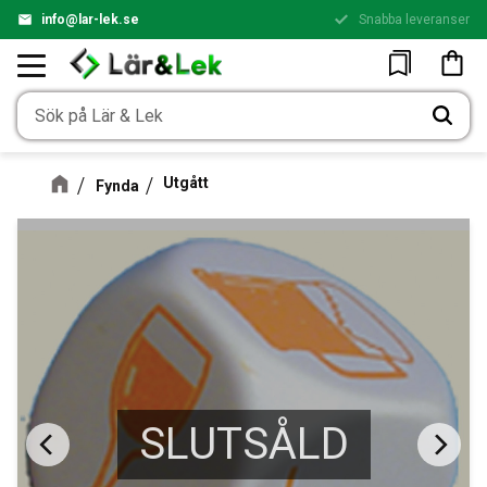
info@lar-lek.se
Snabba leveranser
Meny
Kundv
Favoriter
Utgått
Fynda
SLUTSÅLD