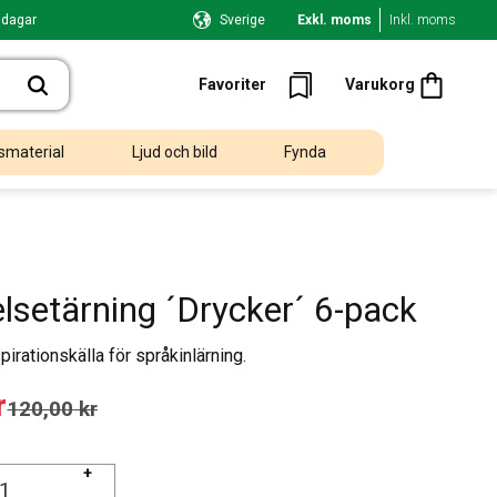
 dagar
Sverige
Exkl. moms
Inkl. moms
Kundvagn
Favoriter
Favoriter
Varukorg
smaterial
Ljud och bild
Fynda
elsetärning ´Drycker´ 6-pack
pirationskälla för språkinlärning.
 pris:
r
Ordinarie pris:
120,00
kr
+