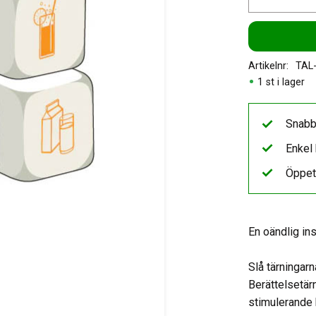
Artikelnr
TAL
1 st i lager
Snabb
Enkel 
Öppet
En oändlig ins
Slå tärningarn
Berättelsetärn
stimulerande 