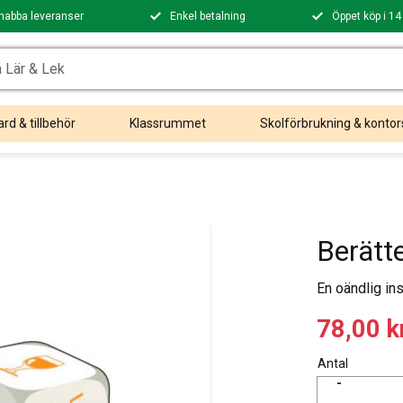
nabba leveranser
Enkel betalning
Öppet köp i 14
rd & tillbehör
Klassrummet
Skolförbrukning & kontor
Berätt
En oändlig ins
Nedsatt
78,00
k
Antal
-