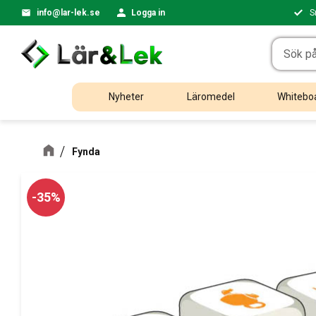
info@lar-lek.se
Logga in
S
Nyheter
Läromedel
Whiteboa
Fynda
35
%