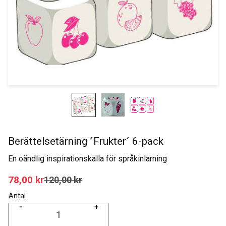
Berättelsetärning ´Frukter´ 6-pack
En oändlig inspirationskälla för språkinlärning
Nedsatt pris:
78,00
kr
Ordinarie pris:
120,00
kr
Antal
-
+