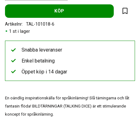
KÖP
Lägg til
Artikelnr
TAL-101018-6
1 st i lager
Snabba leveranser
Enkel betalning
Öppet köp i 14 dagar
En oändlig inspirationskälla för språkinlärning! Slå tärningarna och låt
fantasin flöda! BILDTÄRNINGAR (TALKING DICE) är ett stimulerande
koncept för språkinlärning.