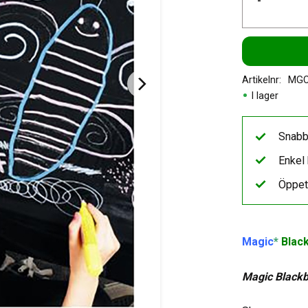
-
Artikelnr
MGC
I lager
Snabb
Enkel 
Öppet
Magic
*
Blac
Magic Black