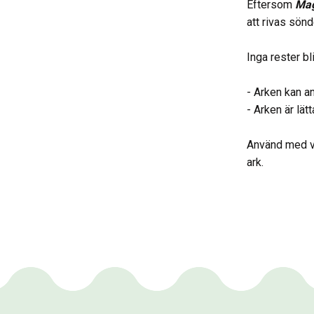
Eftersom
Mag
att rivas sönd
Inga rester bl
- Arken kan 
- Arken är lät
Använd med van
ark.