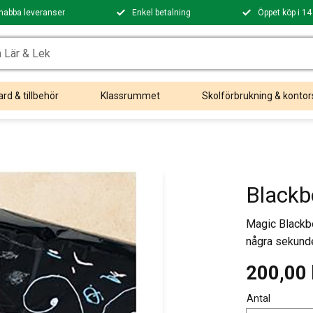
nabba leveranser
Enkel betalning
Öppet köp i 14
rd & tillbehör
Klassrummet
Skolförbrukning & kontor
Blackb
Magic Blackbo
några sekunde
200,00
Antal