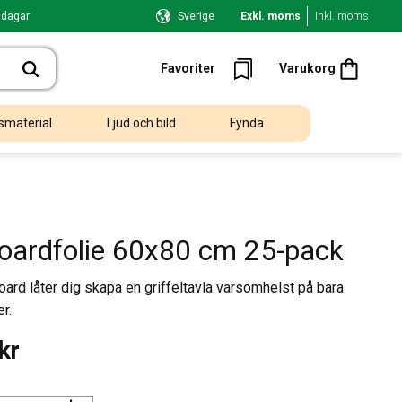
 dagar
Sverige
Exkl. moms
Inkl. moms
Kundvagn
Favoriter
Favoriter
Varukorg
smaterial
Ljud och bild
Fynda
oardfolie 60x80 cm 25-pack
ard låter dig skapa en griffeltavla varsomhelst på bara
r.
kr