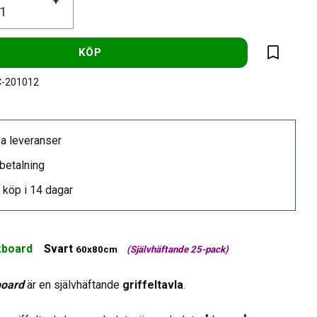
+
KÖP
Lägg till 
-201012
a leveranser
betalning
 köp i 14 dagar
kboard
Svart
60x80cm
(Självhäftande 25-pack)
board
är en självhäftande
griffeltavla
.