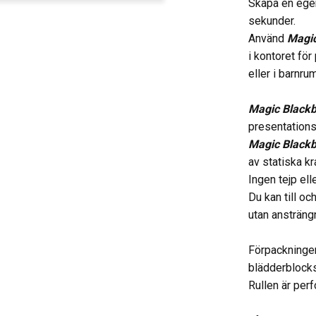
Skapa en egen
sekunder.
Använd
Magic
i kontoret för
eller i barnru
Magic Black
presentations
Magic Black
av statiska kr
Ingen tejp el
Du kan till o
utan ansträng
Förpackningen
blädderblocks
Rullen är perf