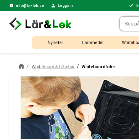
info@lar-lek.se
Logga in
S
Nyheter
Läromedel
Whiteboa
Whiteboard & tillbehör
Whiteboardfolie