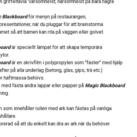
 griffeltavla 'varsomhelst, närsomhelst på bara några
 Blackboard
för menyn på restaurangen,
 presentationer, när du pluggar för att brainstorma
mmet så att barnen kan rita på väggen eller golvet.
board
är speciellt lämpat för att skapa temporära
ytor.
board
är en skrivfilm i polypropylen som "fäster" med hjälp
after på alla underlag (betong, glas, gips, trä etc.)
ler häftmassa behövs.
ch med fästa andra lappar eller papper på
Magic Blackboard
ning.
 som innehåller rullen med ark kan fästas på vanliga
hållare.
orerad så att du enkelt kan dra av ark när du behöver.