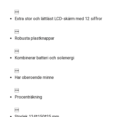

Extra stor och lättläst LCD-skärm med 12 siffror

Robusta plastknappar

Kombinerar batteri och solenergi

Har oberoende minne

Procenträkning

Storlek
124*150*25 mm