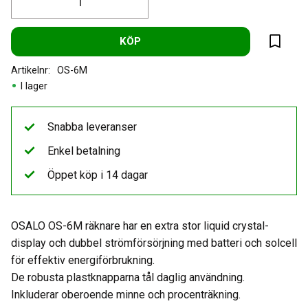
KÖP
Lägg til
Artikelnr
OS-6M
I lager
Snabba leveranser
Enkel betalning
Öppet köp i 14 dagar
OSALO OS-6M räknare har en extra stor liquid crystal-
display och dubbel strömförsörjning med batteri och solcell
för effektiv energiförbrukning.
De robusta plastknapparna tål daglig användning.
Inkluderar oberoende minne och procenträkning.