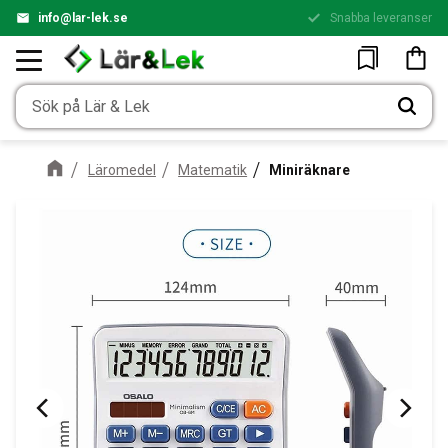
info@lar-lek.se
Snabba leveranser
Meny
Kundv
Favoriter
Läromedel
Matematik
Miniräknare