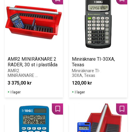
Lägg till i favoriter
Lägg 
AMR2 MINIRÄKNARE 2 
Miniräknare TI-30XA, 
RADER, 30 st i plastlåda
Texas
AMR2 
Miniräknare TI-
MINIRÄKNARE 2 
30XA, Texas
RADER, Solcell i 
3 375,00
kr
120,00
kr
plastlåda med 
30 fack och 
I lager
I lager
bärhandtag.
Lägg till i favoriter
Lägg 