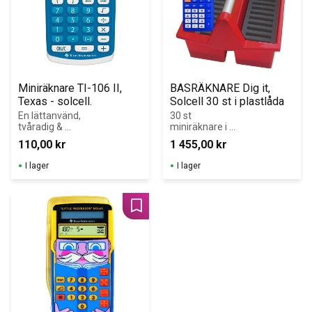
Miniräknare TI-106 II, 
BASRÄKNARE Dig it, 
Texas - solcell.
Solcell 30 st i plastlåda
En lättanvänd, 
30 st 
tvåradig & 
miniräknare i 
hållbar räknare 
plastlåda med 
110,00
kr
1 455,00
kr
med de fyra 
30 fack och 
räknesätten för 
bärhandtag.
I lager
I lager
grundskolan.
Lägg till i favoriter