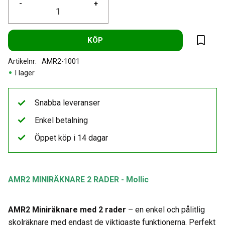
-
+
KÖP
Lägg til
Artikelnr
AMR2-1001
I lager
Snabba leveranser
Enkel betalning
Öppet köp i 14 dagar
AMR2 MINIRÄKNARE 2 RADER - Mollic
AMR2 Miniräknare med 2 rader
– en enkel och pålitlig
skolräknare med endast de viktigaste funktionerna. Perfekt