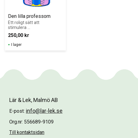
Den lilla professorn
Ett roligt sätt att 
stimulera 
inlärning genom 
250,00
kr
huvudräkning.
I lager
Lär & Lek, Malmö AB
info@lar-lek.se
E-post:
Org.nr: 556689-9109
Till kontaktsidan