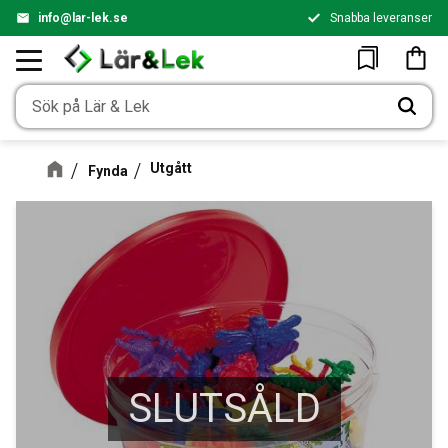
info@lar-lek.se
Snabba leveranser
Meny
Kundv
Favoriter
Utgått
Fynda
SLUTSÅLD