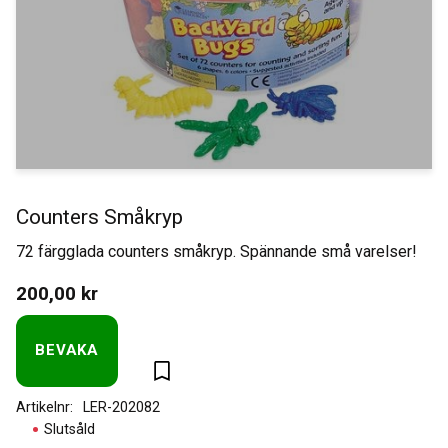
Counters Småkryp
72 färgglada counters småkryp. Spännande små varelser!
200,00
kr
BEVAKA
Lägg till i favoriter
Artikelnr
LER-202082
Slutsåld