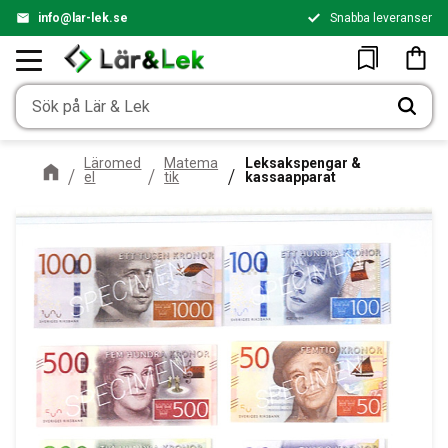
info@lar-lek.se
Snabba leveranser
Meny
Kundv
Favoriter
Läromed
Matema
Leksakspengar &
el
tik
kassaapparat