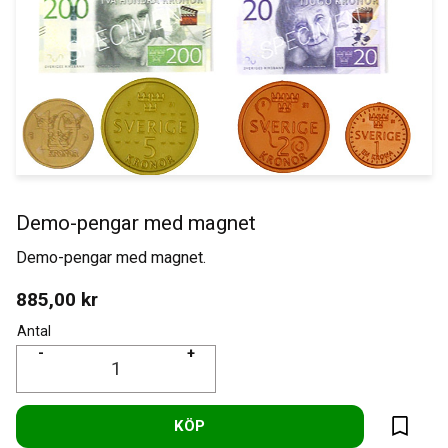
Demo-pengar med magnet
Demo-pengar med magnet.
885,00
kr
Antal
-
+
KÖP
Lägg til