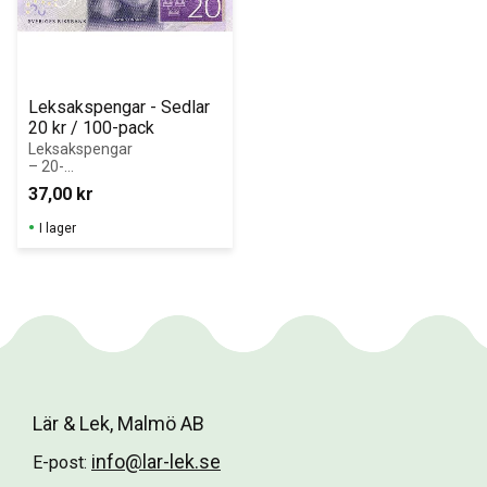
Leksakspengar - Sedlar 
20 kr / 100-pack
Leksakspengar 
– 20-
kronorssedlar i 
37,00
kr
block (100 st)
I lager
Lär & Lek, Malmö AB
info@lar-lek.se
E-post: