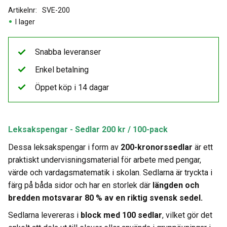
Artikelnr
SVE-200
I lager
Snabba leveranser
Enkel betalning
Öppet köp i 14 dagar
Leksakspengar - Sedlar 200 kr / 100-pack
Dessa leksakspengar i form av
2
00-kronorssedlar
är ett
praktiskt undervisningsmaterial för arbete med pengar,
värde och vardagsmatematik i skolan. Sedlarna är tryckta i
färg på båda sidor och har en storlek där
längden och
bredden motsvarar 80 % av en riktig svensk sedel.
Sedlarna levereras i
block med 100 sedlar
, vilket gör det