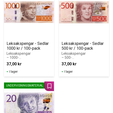
Leksakspengar - Sedlar 
Leksakspengar - Sedlar 
1000 kr / 100-pack
500 kr / 100-pack
Leksakspengar 
Leksakspengar 
– 1000-
– 500-
kronorssedlar i 
kronorssedlar i 
37,00
kr
37,00
kr
block (100 st)
block (100 st)
I lager
I lager
UNDERVISNINGSMATERIAL
Lägg till i favoriter