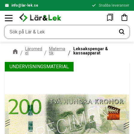
info@lar-lek.se
Snabba leveranser
Meny
Kundv
Favoriter
Läromed
Matema
Leksakspengar &
el
tik
kassaapparat
UNDERVISNINGSMATERIAL