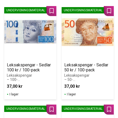
UNDERVISNINGSMATERIAL
UNDERVISNINGSMATERIAL
Lägg till i favoriter
Lägg 
Leksakspengar - Sedlar 
Leksakspengar - Sedlar 
100 kr / 100-pack
50 kr / 100-pack
Leksakspengar 
Leksakspengar 
– 100-
– 50-
kronorssedlar i 
kronorssedlar i 
37,00
kr
37,00
kr
block (100 st)
block (100 st)
I lager
I lager
UNDERVISNINGSMATERIAL
UNDERVISNINGSMATERIAL
Lägg till i favoriter
Lägg 