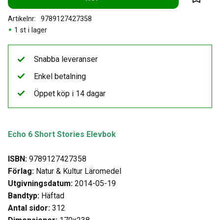
Lägg til
Artikelnr
9789127427358
1 st i lager
Snabba leveranser
Enkel betalning
Öppet köp i 14 dagar
Echo 6 Short Stories Elevbok
ISBN:
9789127427358
Förlag:
Natur & Kultur Läromedel
Utgivningsdatum:
2014-05-19
Bandtyp:
Häftad
Antal sidor:
312