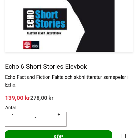
Echo 6 Short Stories Elevbok
Echo Fact and Fiction Fakta och skönlitteratur samspelar i
Echo.
Nedsatt pris:
139,00
kr
Ordinarie pris:
278,00
kr
Antal
-
+
KÖP