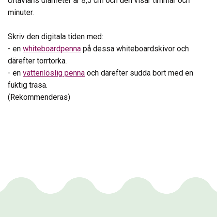
Urtavlans diameter är 8,5 cm och den visar timmar och
minuter.
Skriv den digitala tiden med:
- en
whiteboardpenna
på dessa whiteboardskivor och
därefter torrtorka.
- en
vattenlöslig penna
och därefter sudda bort med en
fuktig trasa.
(Rekommenderas)