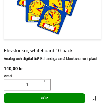
Elevklockor, whiteboard 10-pack
Analog och digital tid! Behändiga små klocksnurror i plast
140,00
kr
Antal
-
+
KÖP
Lägg til