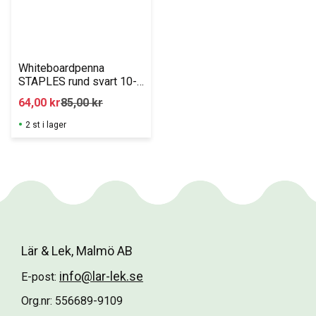
Whiteboardpenna 
STAPLES rund svart 10-
pack
64,00
kr
85,00
kr
2 st i lager
Lär & Lek, Malmö AB
info@lar-lek.se
E-post:
Org.nr: 556689-9109