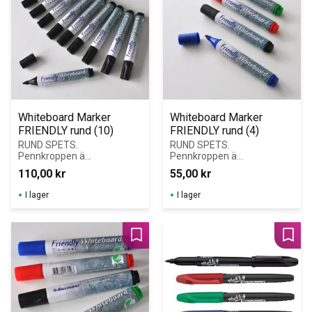
Whiteboard Marker 
Whiteboard Marker 
FRIENDLY rund (10)
FRIENDLY rund (4)
RUND SPETS. 
RUND SPETS. 
Pennkroppen är 
Pennkroppen är 
tillverkad av 
tillverkad av 
110,00
kr
55,00
kr
återvunnet 
återvunnet 
papper vilket 
papper vilket 
I lager
I lager
minskar 
minskar 
miljöpåverkan 
miljöpåverkan 
med 50 %.
med 50 %.
Lägg till i favoriter
Lägg 