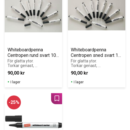
Whiteboardpenna 
Whiteboardpenna 
Centropen rund svart 10-
Centropen sned svart 10-
pack
pack
För glatta ytor. 
För glatta ytor. 
Torkar genast, 
Torkar genast, 
borttages med 
borttages med 
90,00
kr
90,00
kr
torrtorkning.
torrtorkning.
I lager
I lager
Lägg till i favoriter
25
%