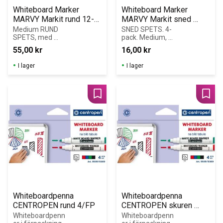
Whiteboard Marker 
Whiteboard Marker 
MARVY Markit rund 12-
MARVY Markit sned 
pack
spets
Medium RUND 
SNED SPETS. 4-
SPETS, med 
pack. Medium, 
plastclips. 12-
med plastclips
55,00
kr
16,00
kr
pack. Valfri färg.
I lager
I lager
Lägg till i favoriter
Lägg 
Whiteboardpenna 
Whiteboardpenna 
CENTROPEN rund 4/FP
CENTROPEN skuren 
4/FP
Whiteboardpenn
Whiteboardpenn