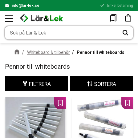
info@lar-lek.se
Enkel betalning
Meny
Kundv
Favoriter
Whiteboard & tillbehör
Pennor till whiteboards
Pennor till whiteboards
FILTRERA
SORTERA
Lägg till i favoriter
Lägg 