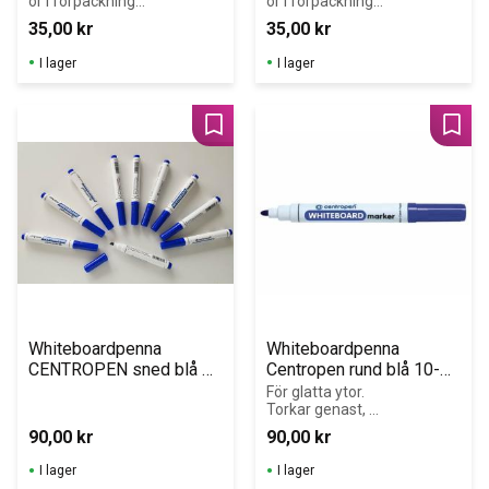
or i förpackning 
or i förpackning 
om 4 st pennor.
om 4 st pennor.
35,00
kr
35,00
kr
I lager
I lager
Lägg till i favoriter
Lägg 
Whiteboardpenna 
Whiteboardpenna 
CENTROPEN sned blå 
Centropen rund blå 10-
10-pack
pack
För glatta ytor. 
Torkar genast, 
borttages med 
90,00
kr
90,00
kr
torrtorkning.
I lager
I lager