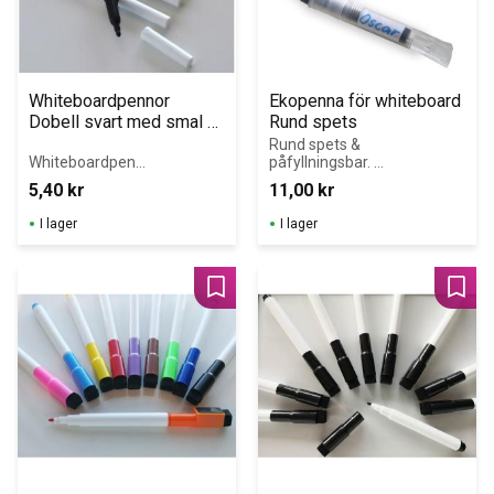
Whiteboardpennor 
Ekopenna för whiteboard 
Dobell svart med smal 
Rund spets
spets
Rund spets & 
Whiteboardpenn
påfyllningsbar. 
or med smal 
Pennkroppen är 
5,40
kr
11,00
kr
spets som till 
tillverkad av 95% 
exempel passar 
återvunnen 
I lager
I lager
perfekt till våra 
plast vilket 
små 
minskar 
whiteboardtavlor
miljöpåverkan.
.
Lägg till i favoriter
Lägg 