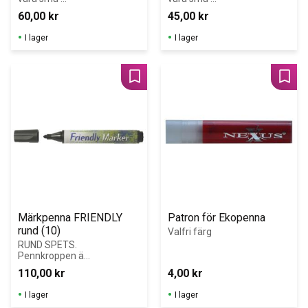
whiteboardtavlor
whiteboardtavlor
60,00
kr
45,00
kr
I lager
I lager
Lägg till i favoriter
Lägg 
Märkpenna FRIENDLY 
Patron för Ekopenna
rund (10)
Valfri färg
RUND SPETS. 
Pennkroppen är 
tillverkad av 
110,00
kr
4,00
kr
återvunnet 
papper vilket 
I lager
I lager
minskar 