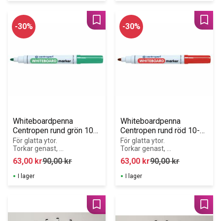
Lägg till i favoriter
Lägg 
30
%
30
%
Whiteboardpenna 
Whiteboardpenna 
Centropen rund grön 10-
Centropen rund röd 10-
pack
pack
För glatta ytor. 
För glatta ytor. 
Torkar genast, 
Torkar genast, 
borttages med 
borttages med 
63,00
kr
90,00
kr
63,00
kr
90,00
kr
torrtorkning.
torrtorkning.
I lager
I lager
Lägg till i favoriter
Lägg 