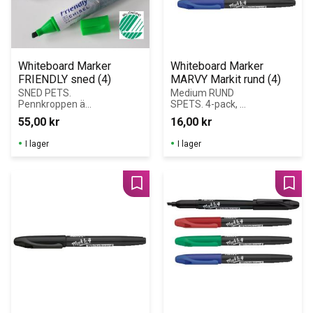
Whiteboard Marker 
Whiteboard Marker 
FRIENDLY sned (4)
MARVY Markit rund (4)
SNED PETS. 
Medium RUND 
Pennkroppen är 
SPETS. 4-pack, 
tillverkad av 
med plastclips
55,00
kr
16,00
kr
återvunnet 
papper vilket 
I lager
I lager
minskar 
miljöpåverkan 
med 50 %.
Lägg till i favoriter
Lägg 