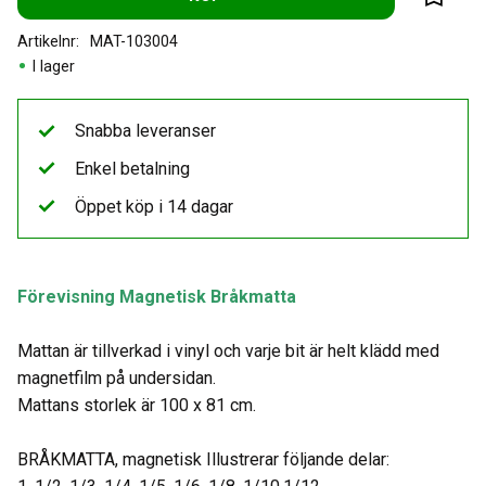
Lägg til
Artikelnr
MAT-103004
I lager
Snabba leveranser
Enkel betalning
Öppet köp i 14 dagar
Förevisning Magnetisk Bråkmatta
Mattan är tillverkad i vinyl och varje bit är helt klädd med
magnetfilm på undersidan.
Mattans storlek är 100 x 81 cm.
BRÅKMATTA, magnetisk Illustrerar följande delar: