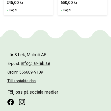
bråkcirklar,  
245,00
kr
650,00
kr
diam. 20 cm. 
FÖREVISNINGSM
I lager
I lager
ATERIEL för 
whiteboardtavla
n.
Lär & Lek, Malmö AB
info@lar-lek.se
E-post:
Org.nr: 556689-9109
Till kontaktsidan
Följ oss på sociala medier