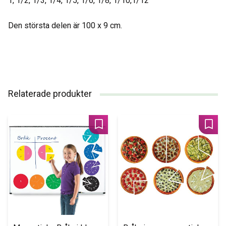
1, 1/2, 1/3, 1/4, 1/5, 1/6, 1/8, 1/10,1/12
Den största delen är 100 x 9 cm.
Relaterade produkter
Lägg till i favoriter
Lägg 