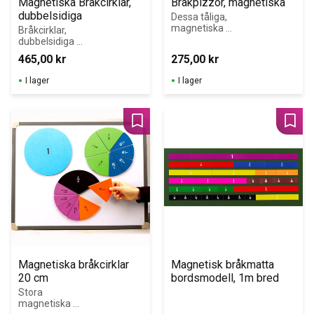
Magnetiska Bråkcirklar, 
Bråkpizzor, magnetiska
dubbelsidiga
Dessa tåliga, 
magnetiska 
Bråkcirklar, 
bråkcirklar har 
dubbelsidiga 
bilder på olika 
bråkcirklar för 
465,00
kr
275,00
kr
pizzor tryckta 
att demonstrera 
på ovansidan.
bråk, 
I lager
I lager
procentsatser 
och 
motsvarigheter!
Lägg till i favoriter
Lägg 
Magnetiska bråkcirklar 
Magnetisk bråkmatta 
20 cm
bordsmodell, 1m bred
Stora 
magnetiska 