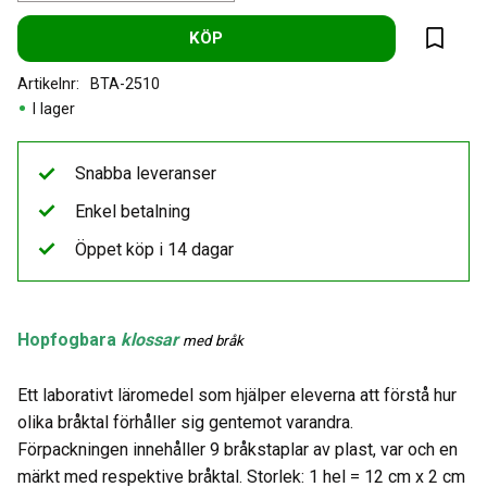
KÖP
Lägg til
Artikelnr
BTA-2510
I lager
Snabba leveranser
Enkel betalning
Öppet köp i 14 dagar
Hopfogbara
klossar
med bråk
Ett laborativt läromedel som hjälper eleverna att förstå hur
olika bråktal förhåller sig gentemot varandra.
Förpackningen innehåller 9 bråkstaplar av plast, var och en
märkt med respektive bråktal. Storlek: 1 hel = 12 cm x 2 cm