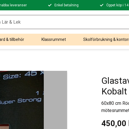
nabba leveranser
Enkel betalning
Öppet köp i 14
rd & tillbehör
Klassrummet
Skolförbrukning & kontor
Glasta
Kobalt
60x80 cm Röd-
mötesrummet e
450,00