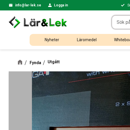
info@lar-lek.se
Logga in
S
Nyheter
Läromedel
Whiteboa
Utgått
Fynda