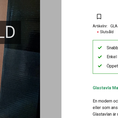
Lägg till i 
LD
Artikelnr
GLA
Slutsåld
Snabb
Enkel 
Öppet
Glastavla M
En modern och
eller som ans
Glastavlan är 