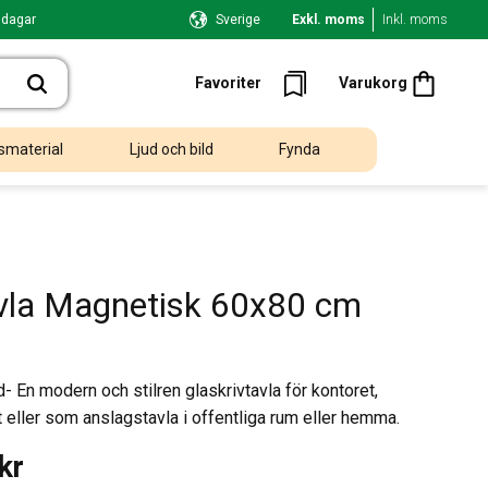
 dagar
Sverige
Exkl. moms
Inkl. moms
Kundvagn
Favoriter
Favoriter
Varukorg
smaterial
Ljud och bild
Fynda
vla Magnetisk 60x80 cm
 En modern och stilren glaskrivtavla för kontoret,
ller som anslagstavla i offentliga rum eller hemma.
kr