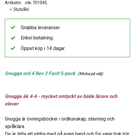
Artikelnr
ntk-701045
Slutsåld
Snabba leveranser
Enkel betalning
Öppet köp i 14 dagar
Gnugga ord 4 Rev 2 Facit 5-pack
(Klicka på välj)
Gnugga åk 4-6 - mycket omtyckt av både lärare och
elever
Gnugga är övningsböcker i ordkunskap, stavning och
språklära.
De är lätta att jobba med på egen hand och för varje bok blir