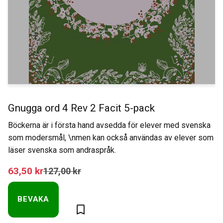
Gnugga ord 4 Rev 2 Facit 5-pack
Böckerna är i första hand avsedda för elever med svenska
som modersmål, \nmen kan också användas av elever som
läser svenska som andraspråk.
Nedsatt pris:
63,50
kr
Ordinarie pris:
127,00
kr
BEVAKA
Lägg till i favoriter