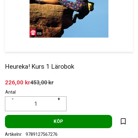
Heureka! Kurs 1 Lärobok
Nedsatt pris:
226,00
kr
Ordinarie pris:
453,00
kr
Antal
-
+
KÖP
Lägg til
Artikelnr
9789127567276