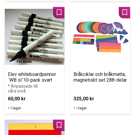
Lägg till i favoriter
Lägg 
Elev whiteboardpennor 
Bråkciklar och bråkmatta, 
´WB sl´10-pack svart
magnetiskt set 288-delar
* Anpassade till 
våra små 
whiteboardtavlor
60,00
kr
325,00
kr
I lager
I lager
Lägg till i favoriter