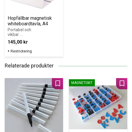
Hopfällbar magnetisk 
whiteboardtavla, A4
Portabel och 
vikbar 
magnetisk 
145,00
kr
whiteboardtavla 
som kan 
Restnotering
användas både 
stående på bord 
och i 
Relaterade produkter
grupparbete. 
Mått: 21 x 29,7 
cm.
MAGNETISKT
Lägg till i favoriter
Lägg 