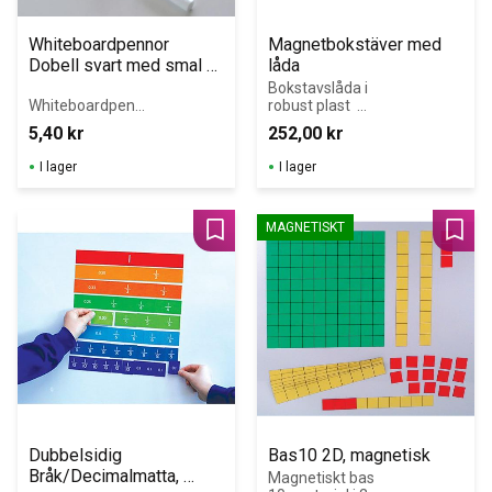
Whiteboardpennor 
Magnetbokstäver med 
Dobell svart med smal 
låda
spets
Bokstavslåda i 
Whiteboardpenn
robust plast  
or med smal 
med 188 
5,40
kr
252,00
kr
spets som till 
magnetbokstäve
exempel passar 
r i foam 
I lager
I lager
perfekt till våra 
(svenska 
små 
alfabetet)
whiteboardtavlor
MAGNETISKT
.
Lägg till i favoriter
Lägg 
Dubbelsidig 
Bas10 2D, magnetisk
Bråk/Decimalmatta, 
Magnetiskt bas 