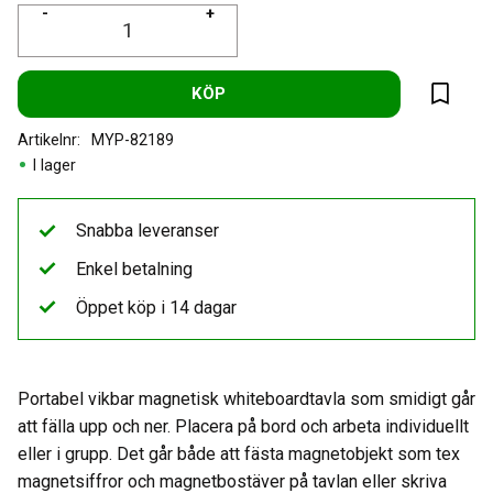
-
+
KÖP
Lägg til
Artikelnr
MYP-82189
I lager
Snabba leveranser
Enkel betalning
Öppet köp i 14 dagar
Portabel vikbar magnetisk whiteboardtavla som smidigt går
att fälla upp och ner. Placera på bord och arbeta individuellt
eller i grupp. Det går både att fästa magnetobjekt som tex
magnetsiffror och magnetbostäver på tavlan eller skriva