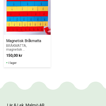
Magnetisk Bråkmatta
BRÅKMATTA, 
magnetisk 
Illustrerar 
150,00
kr
följande delar: 1, 
1/2, 1/3, 1/4, 
I lager
1/5, 1/6, 1/8, 
1/10
Lär & Lek, Malmö AB