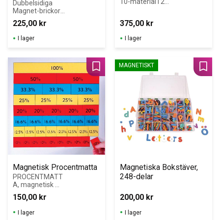
10-material i 2D 
magnetisk
Dubbelsidiga 
för undervisning 
Magnet-brickor 
på whiteboard.
Bråk/Decimal
225,00
kr
375,00
kr
I lager
I lager
MAGNETISKT
Lägg till i favoriter
Lägg 
Magnetisk Procentmatta
Magnetiska Bokstäver, 
248-delar
PROCENTMATT
A, magnetisk 
Illustrerar i 
150,00
kr
200,00
kr
procent: 100, 50, 
33,3, 25, 20, 
I lager
I lager
16,6, 12,5, 10