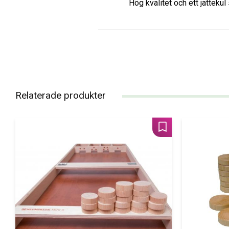
Hög kvalitet och ett jättekul
Relaterade produkter
Lägg till i favoriter