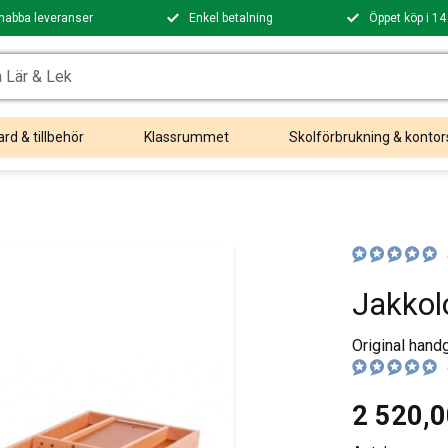
nabba leveranser
Enkel betalning
Öppet köp i 14
rd & tillbehör
Klassrummet
Skolförbrukning & kontor
Jakko
Original hand
2 520,