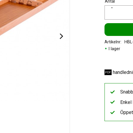
Antal
-
Artikelnr
HBL
I lager
handledni
Snabb
Enkel 
Öppet