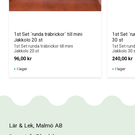
1st Set ´runda träbrickor´ till mini 
1st Set ´run
Jakkolo 20 st
30 st
1st Set runda träbrickor till mini 
1st Set runda
Jakkolo 20 st
Jakkolo 30 
96,00
kr
240,00
kr
I lager
I lager
Lär & Lek, Malmö AB