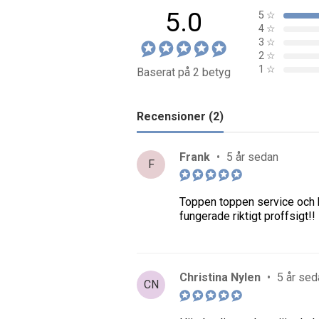
5.0
5
☆
4
☆
3
☆
2
☆
1
☆
Baserat på 2 betyg
Recensioner (2)
Frank
•
5 år sedan
F
Toppen toppen service och be
fungerade riktigt proffsigt!!
Christina Nylen
•
5 år sed
CN