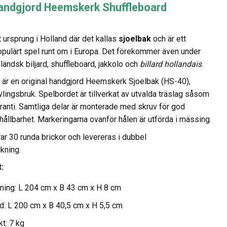
handgjord Heemskerk Shuffleboard
t ursprung i Holland där det kallas
sjoelbak
och är ett
opulärt spel runt om i Europa. Det förekommer även under
ändsk biljard, shuffleboard, jakkolo och
billard hollandais
.
är en original handgjord Heemskerk Sjoelbak (HS-40),
vlingsbruk. Spelbordet är tillverkat av utvalda träslag såsom
anti. Samtliga delar är monterade med skruv för god
 hållbarhet. Markeringarna ovanför hålen är utförda i mässing.
rar 30 runda brickor och levereras i dubbel
kning.
t:
ning: L 204 cm x B 43 cm x H 8 cm
d: L 200 cm x B 40,5 cm x H 5,5 cm
kt: 7 kg