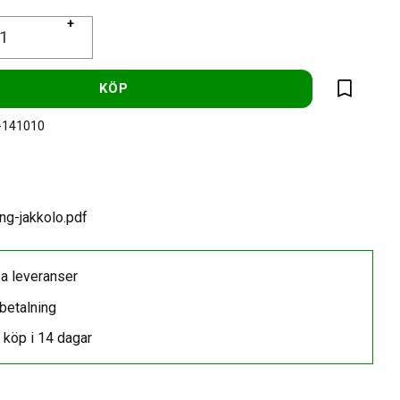
+
KÖP
Lägg till 
-141010
ng-jakkolo.pdf
a leveranser
betalning
 köp i 14 dagar