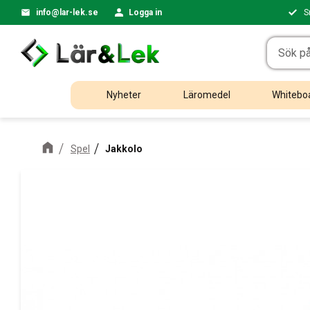
info@lar-lek.se
Logga in
S
Nyheter
Läromedel
Whiteboa
Spel
Jakkolo