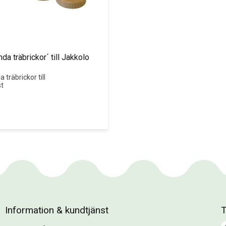
da träbrickor´ till Jakkolo 
 träbrickor till 
st
Information & kundtjänst
T