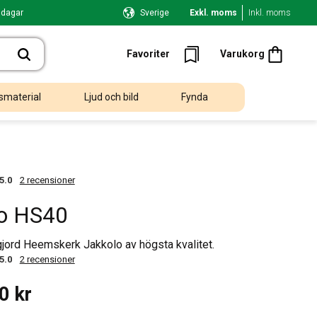
 dagar
Sverige
Exkl. moms
Inkl. moms
Kundvagn
Favoriter
Favoriter
Varukorg
smaterial
Ljud och bild
Fynda
5.0
2 recensioner
lo HS40
gjord Heemskerk Jakkolo av högsta kvalitet.
5.0
2 recensioner
00
kr