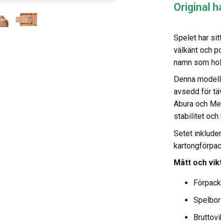
Original 
Spelet har sit
välkänt och p
namn som holl
Denna modell 
avsedd för tä
Abura och Mer
stabilitet och
Setet inklude
kartongförpac
Mått och vik
Förpack
Spelbor
Bruttovi