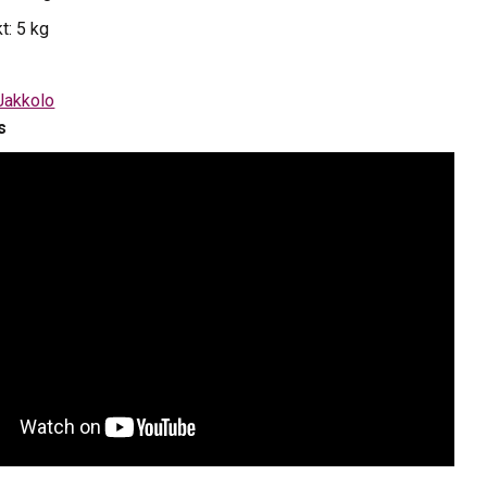
t: 5 kg
Jakkolo
s