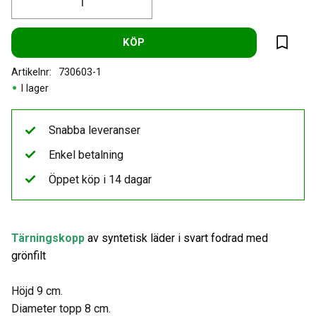
KÖP
Lägg til
Artikelnr
730603-1
I lager
Snabba leveranser
Enkel betalning
Öppet köp i 14 dagar
Tärningskopp
av syntetisk läder i svart fodrad med
grönfilt
Höjd 9 cm.
Diameter topp 8 cm.