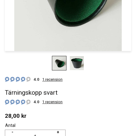
4.0
1 recension
Tärningskopp svart
4.0
1 recension
28,00
kr
Antal
-
+