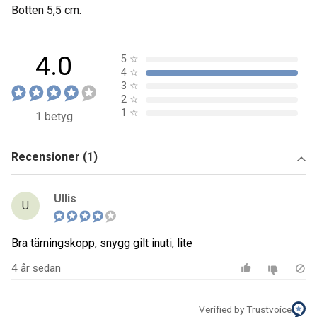
Botten 5,5 cm.
4.0
5
☆
4
☆
3
☆
2
☆
1
☆
1 betyg
Recensioner (1)
Ullis
U
Bra tärningskopp, snygg gilt inuti, lite
4 år sedan
Verified by Trustvoice