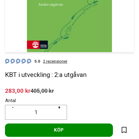
5.0
2 recensioner
KBT i utveckling : 2:a utgåvan
Nedsatt pris:
283,00
kr
Ordinarie pris:
405,00
kr
Antal
-
+
KÖP
Lägg til