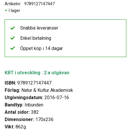
Artikelnr
9789127147447
I lager
Snabba leveranser
Enkel betalning
Öppet köp i 14 dagar
KBT i utveckling : 2:a utgåvan
ISBN:
9789127147447
Förlag:
Natur & Kultur Akademisk
Utgivningsdatum:
2016-07-16
Bandtyp:
Inbunden
Antal sidor:
382
Dimensioner:
170x236
Vikt:
862g