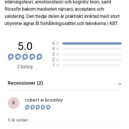
inlärningsteori, emotionsteori och kognitiv teori, samt
filosofin bakom medveten närvaro, acceptans och
validering. Den tredje delen är praktiskt inriktad med stort
utrymme ägnat åt förhållningssättet och teknikerna i KBT.
5.0
5
☆
4
☆
3
☆
2
☆
1
☆
2 betyg
Recensioner (2)
robert w bromley
R
5 år sedan