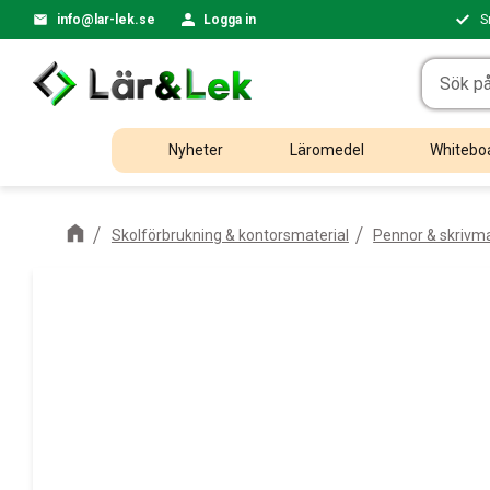
info@lar-lek.se
Logga in
S
Nyheter
Läromedel
Whiteboa
Skolförbrukning & kontorsmaterial
Pennor & skrivma