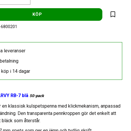
KÖP
Lägg till 
-6800201
a leveranser
betalning
 köp i 14 dagar
RVY RB-7 blå
50-pack
r en klassisk kulspetspenna med klickmekanism, anpassad
vändning. Den transparenta pennkroppen gör det enkelt att
 bläck som återstår.
7 mm spets som ger en jämn och tydlig skrift.