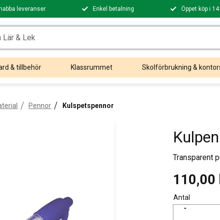
nabba leveranser
Enkel betalning
Öppet köp i 14
rd & tillbehör
Klassrummet
Skolförbrukning & kontor
terial
Pennor
Kulspetspennor
Kulpen
Transparent 
110,00
Antal
-