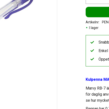
Artikelnr
PEN
I lager
Snabb
Enkel 
Öppet
Kulpenna MA
Marvy RB-7 ä
för daglig an
se hur mycket
Pennan har 0,