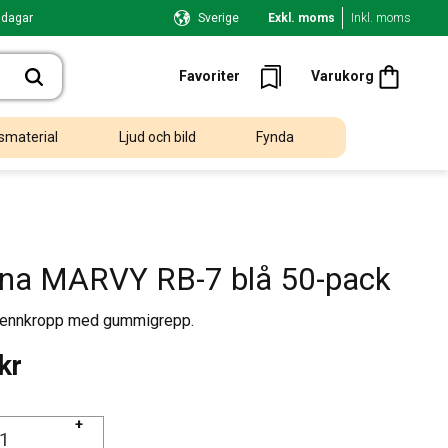
 dagar
Sverige
Exkl. moms
Inkl. moms
Kundvagn
Favoriter
Favoriter
Varukorg
smaterial
Ljud och bild
Fynda
na MARVY RB-7 blå 50-pack
pennkropp med gummigrepp.
kr
+