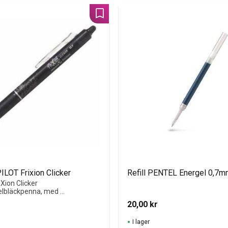
Lägg till i favoriter
ILOT Frixion Clicker
Refill PENTEL Energel 0,7m
Xion Clicker 
elbläckpenna, med 
ka raderingsspets 
20,00
kr
sligt bläck, är det 
ra och korrigera 
I lager