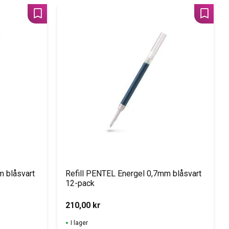
Lägg till i favoriter
Lägg til
m blåsvart
Refill PENTEL Energel 0,7mm blåsvart 
12-pack
210,00
kr
I lager