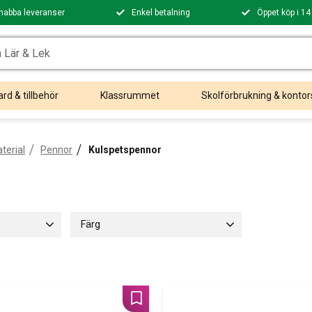
nabba leveranser
Enkel betalning
Öppet köp i 14
rd & tillbehör
Klassrummet
Skolförbrukning & kontor
terial
Pennor
Kulspetspennor
Färg
Svart
2
Blå
2
Lägg till i favoriter