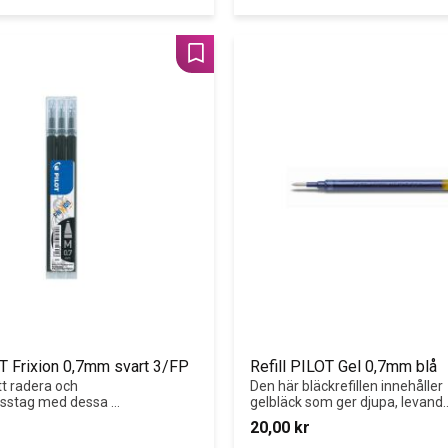
Lägg till i favoriter
OT Frixion 0,7mm svart 3/FP
Refill PILOT Gel 0,7mm blå
tt radera och 
Den här bläckrefillen innehåller 
isstag med dessa 
gelbläck som ger djupa, levande
lers för Pilot FriXion 
färger och som får det du 
20,00
kr
or eller FriXion 
skriver att sticka ut.