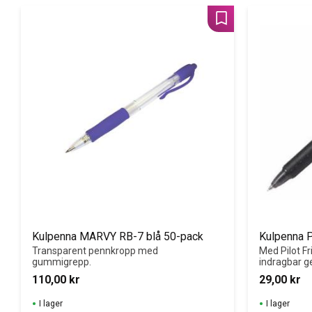
Lägg till i favoriter
Kulpenna MARVY RB-7 blå 50-pack
Kulpenna P
Transparent pennkropp med 
Med Pilot Fri
gummigrepp.
indragbar g
FriXions uni
110,00
kr
29,00
kr
och värmekän
lätt att rade
I lager
I lager
misstag.