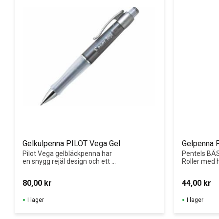
Gelkulpenna PILOT Vega Gel
Gelpenna P
Pilot Vega gelbläckpenna har 
Pentels BÄ
en snygg rejäl design och ett 
Roller med 
brett grepp som gör det extra 
pennkropp 
bekvämt att skriva med den.
för ökad a
80,00
kr
44,00
kr
I lager
I lager