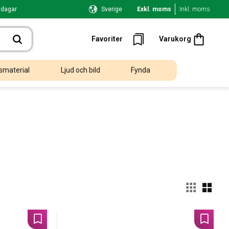
 dagar
Sverige
Exkl. moms
Inkl. moms
Kundvagn
Favoriter
Favoriter
Varukorg
smaterial
Ljud och bild
Fynda
Välj
Lägg till i favoriter
Lägg til