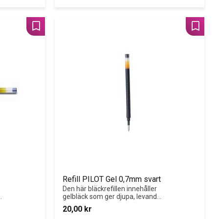
Lägg till i favoriter
Lägg til
Refill PILOT Gel 0,7mm svart
Den här bläckrefillen innehåller 
 
gelbläck som ger djupa, levande 
färger och som får det du 
20,00
kr
skriver att sticka ut.