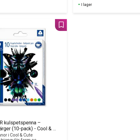
or.
I lager
Lägg till i favoriter
 kulspetspenna – 
rger (10-pack) - Cool & 
on
or i Cool & Cute 