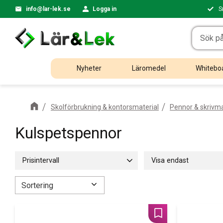
info@lar-lek.se
Logga in
S
Nyheter
Läromedel
Whiteboa
Skolförbrukning & kontorsmaterial
Pennor & skrivma
Kulspetspennor
Prisintervall
Visa endast
20
495
Finns i lager
14
Välj sortering
Lägg till i favoriter