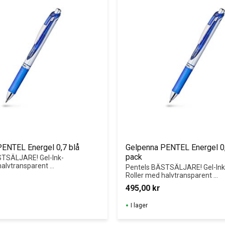
ENTEL Energel 0,7 blå
Gelpenna PENTEL Energel 0,
pack
STSÄLJARE! Gel-Ink-
halvtransparent 
Pentels BÄSTSÄLJARE! Gel-Ink
samt gummigrepp 
Roller med halvtransparent 
nvändarkomfort
pennkropp samt gummigrepp 
495,00
kr
för ökad användarkomfort
I lager