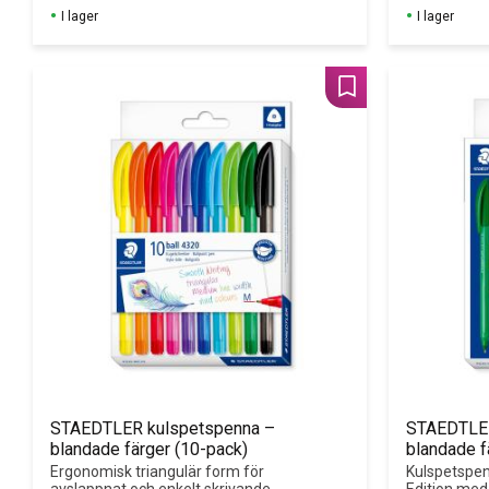
Clicker-pennor.
Clicker-penn
I lager
I lager
Lägg till i favoriter
STAEDTLER kulspetspenna – 
STAEDTLER
blandade färger (10-pack)
blandade fä
Cute Editi
Ergonomisk triangulär form för 
Kulspetspenn