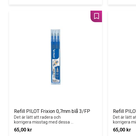
Lägg till i favoriter
Refill PILOT Frixion 0,7mm blå 3/FP
Refill PIL
Det är lätt att radera och 
Det är lätt a
korrigera misstag med dessa 
korrigera m
gelbläckrefillers för Pilot FriXion 
gelbläckrefil
65,00
kr
65,00
kr
kulspetspennor eller FriXion 
kulspetspenn