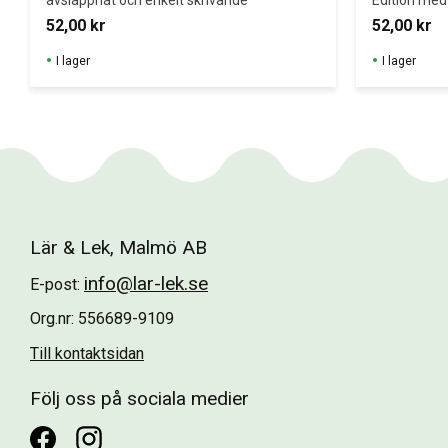
avslappnat och enkelt skrivande
Edition med 
10 blandade
52,00
kr
52,00
kr
I lager
I lager
Lär & Lek, Malmö AB
info@lar-lek.se
E-post:
Org.nr: 556689-9109
Till kontaktsidan
Följ oss på sociala medier