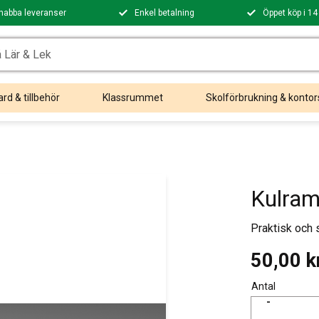
nabba leveranser
Enkel betalning
Öppet köp i 14
rd & tillbehör
Klassrummet
Skolförbrukning & kontor
Kulram
Praktisk och 
50,00
k
Antal
-