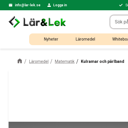
info@lar-lek.se
Logga in
S
Nyheter
Läromedel
Whiteboa
Läromedel
Matematik
Kulramar och pärlband