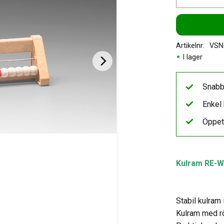
Artikelnr
VSN
I lager
Snabb
Enkel 
Öppet
Kulram RE-W
Stabil kulram
Kulram med rö