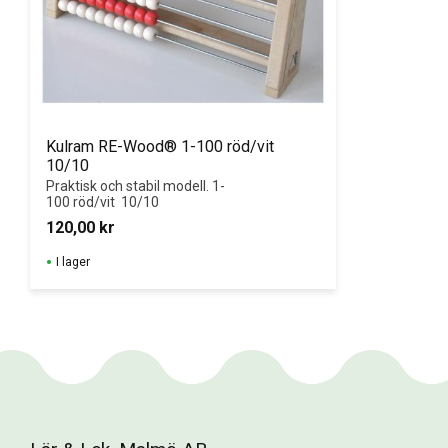
Kulram RE-Wood® 1-100 röd/vit 
10/10
Praktisk och stabil modell. 1-
100 röd/vit  10/10
120,00
kr
I lager