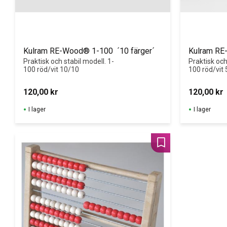
Kulram RE-Wood® 1-100  ´10 färger´
Kulram RE
Praktisk och stabil modell. 1-
Praktisk och
100 röd/vit 10/10
100 röd/vit 
120,00
kr
120,00
kr
I lager
I lager
Lägg till i favoriter