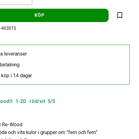
KÖP
Lägg till 
-403015
a leveranser
betalning
 köp i 14 dagar
ood® 1-20 röd/vit 5/5
 i Re-Wood.
da och vita kulor i grupper om ”fem och fem”