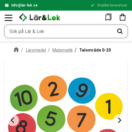
info@lar-lek.se
Snabba leveranser
Meny
Kundv
Favoriter
Läromedel
Matematik
Talområde 0-20