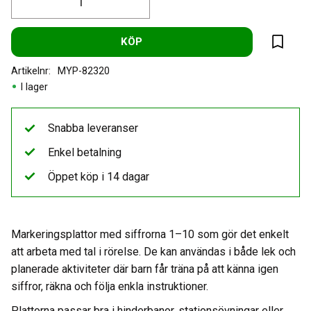
KÖP
Lägg til
Artikelnr
MYP-82320
I lager
Snabba leveranser
Enkel betalning
Öppet köp i 14 dagar
Markeringsplattor med siffrorna 1–10 som gör det enkelt
att arbeta med tal i rörelse. De kan användas i både lek och
planerade aktiviteter där barn får träna på att känna igen
siffror, räkna och följa enkla instruktioner.
Plattorna passar bra i hinderbanor, stationsövningar eller