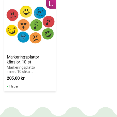
Lägg till i favoriter
Markeringsplattor 
känslor, 10 st
Markeringsplatto
r med 10 olika 
känslouttryck 
205,00
kr
för samtal, lekar 
och övningar 
I lager
inom emotionell 
förståelse.