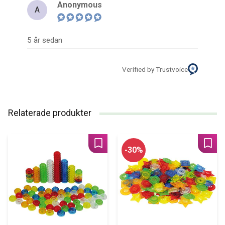
Anonymous
A
5 år sedan
Verified by Trustvoice
Relaterade produkter
Lägg till i favoriter
Lägg 
30
%