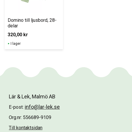
Domino till ljusbord, 28-
delar
320,00
kr
I lager
Lär & Lek, Malmö AB
info@lar-lek.se
E-post:
Org.nr: 556689-9109
Till kontaktsidan