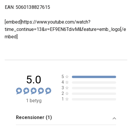
EAN: 5060138827615
[embed]https://www.youtube.com/watch?
time_continue=13&v=EF9EN6TdivM&feature=emb_logo[/e
mbed]
5.0
5
☆
4
☆
3
☆
2
☆
1
☆
1 betyg
Recensioner (1)