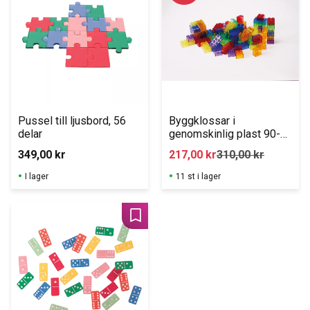
Pussel till ljusbord, 56 
Byggklossar i 
delar
genomskinlig plast 90-
pack
349,00
kr
217,00
kr
310,00
kr
I lager
11 st i lager
Lägg till i favoriter