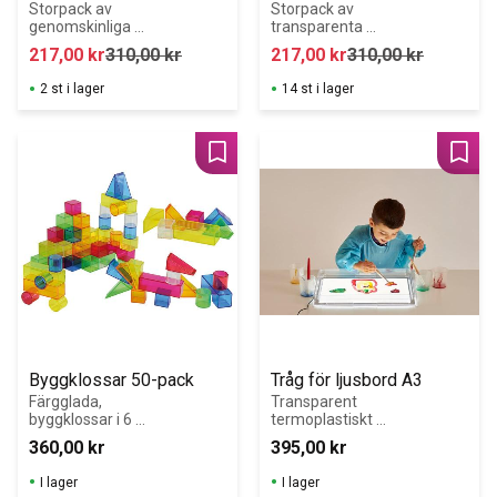
Storpack av 
Storpack av 
genomskinliga 
transparenta 
knappar i 12 
Maxi-Pärlor i 6 
217,00
kr
310,00
kr
217,00
kr
310,00
kr
former och 6 
former och 6 
färger.
färger med 12 
2 st i lager
14 st i lager
snören.
Lägg till i favoriter
Lägg 
Byggklossar 50-pack
Tråg för ljusbord A3
Färgglada, 
Transparent 
byggklossar i 6 
termoplastiskt 
färger och 
skydd utformad 
360,00
kr
395,00
kr
former, lämpliga 
för att passa 
för ljusbord.
vårt A3 Ljusbord.
I lager
I lager