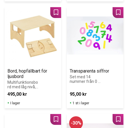
Lägg till i favoriter
Lägg 
Bord, hopfällbart för 
Transparenta siffror
ljusbord
Set med 14 
nummer från 0 
Multifunktionsbo
till 9 gjord av 
rd med låg nivå, 
färgglad klar 3 
idealisk höjd för 
495,00
kr
95,00
kr
mm akryl.
yngre barn.
I lager
1 st i lager
Lägg till i favoriter
Lägg 
30
%