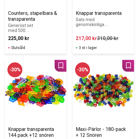
Counters, stapelbara & 
Knappar transparenta
transparenta
Sats med 
genomskinliga 
Generöst set 
plastknappar i 6 
med 500 
färger med 1, 3 
counters i 6 
225,00
kr
217,00
kr
310,00
kr
eller 5 hål i 
klara färger, 
mitten.
storlek 20 mm i 
Slutsåld
3 st i lager
diameter, 
lämpliga för 
användning på 
ljusbord.
Lägg till i favoriter
Lägg 
30
%
30
%
Knappar transparenta 
Maxi-Pärlor - 180-pack 
144 pack +12 snören
+ 12 Snören