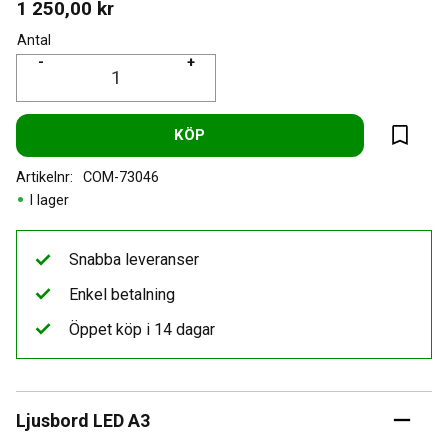
1 250,00
kr
Antal
-
+
KÖP
Lägg til
Artikelnr
COM-73046
I lager
Snabba leveranser
Enkel betalning
Öppet köp i 14 dagar
Ljusbord LED A3