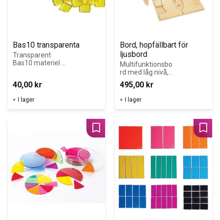
Bas10 transparenta
Bord, hopfällbart för 
ljusbord
Transparent 
Bas10 materiel i 
Multifunktionsbo
52 delar.
rd med låg nivå, 
idealisk höjd för 
40,00
kr
495,00
kr
yngre barn.
I lager
I lager
Lägg till i favoriter
Lägg 