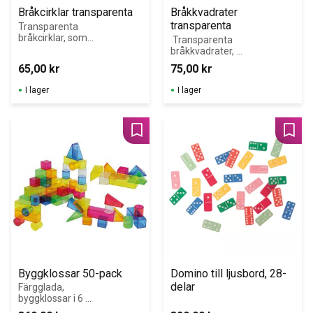
Bråkcirklar transparenta
Bråkkvadrater 
transparenta
Transparenta 
bråkcirklar, som 
 Transparenta 
illustrerar 
bråkkvadrater, 
följande delar: 1, 
som illustrerar 
65,00
kr
75,00
kr
1/2, 1/3, 1/4, 
följande delar: 1, 
1/5, 1/6, 1/8, 
1/2, 1/3, 1/4, 
I lager
I lager
1/10, 1/12.
1/5, 1/6, 1/8, 
1/10, 1/12.
Lägg till i favoriter
Lägg 
Byggklossar 50-pack
Domino till ljusbord, 28-
delar
Färgglada, 
byggklossar i 6 
färger och 