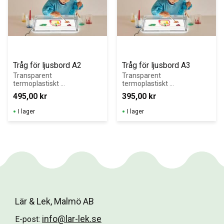
50 000 timmar. 
Bordet är 
bärbart och 
enkel att hålla 
ren. 
Tråg för ljusbord A2
Tråg för ljusbord A3
Transparent 
Transparent 
termoplastiskt 
termoplastiskt 
skydd utformad 
skydd utformad 
495,00
kr
395,00
kr
för att passa 
för att passa 
vårt A2 Ljusbord.
vårt A3 Ljusbord.
I lager
I lager
Lär & Lek, Malmö AB
info@lar-lek.se
E-post: