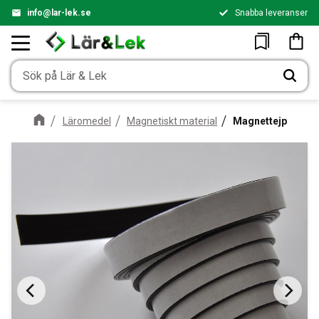
info@lar-lek.se
Snabba leveranser
Meny
Kundv
Favoriter
Läromedel
Magnetiskt material
Magnettejp