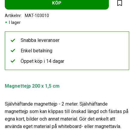
KÖP
Lägg til
Artikelnr
MAT-103010
I lager
Snabba leveranser
Enkel betalning
Öppet köp i 14 dagar
Magnettejp 200 x 1,5 cm
Självhäftande magnettejp - 2 meter. Självhäftande
magnettejp som kan klippas till önskad längd och fästas på
egna kort, bilder och annat material. Gör det enkelt att
använda eget material på whiteboard- eller magnettavla.