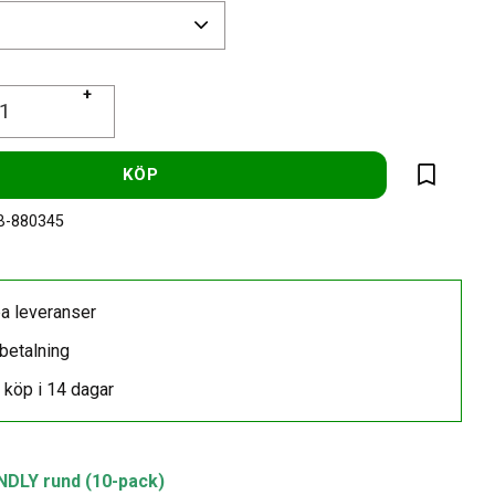
+
KÖP
Lägg till 
-880345
a leveranser
betalning
 köp i 14 dagar
NDLY rund (10-pack)