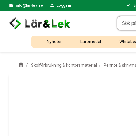
info@lar-lek.se
Logga in
S
Nyheter
Läromedel
Whiteboa
Skolförbrukning & kontorsmaterial
Pennor & skrivma