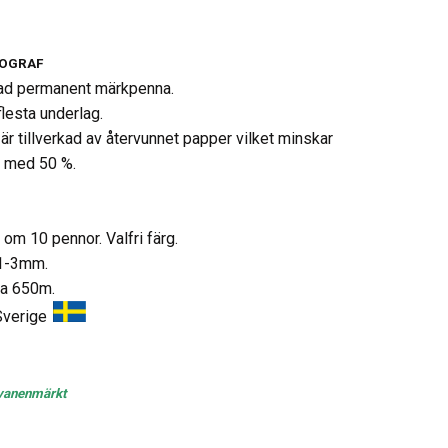
LOGRAF
ad permanent märkpenna.
flesta underlag.
r tillverkad av återvunnet papper vilket minskar
n med 50 %.
 om 10 pennor. Valfri färg.
 1-3mm.
ca 650m.
 Sverige
vanenmärkt