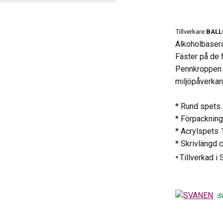
Tillverkare
BAL
Alkoholbaser
Fäster på de 
Pennkroppen ä
miljöpåverka
* Rund spets.
* Förpackning
* Acrylspets
* Skrivlängd 
Tillverkad i
*
S