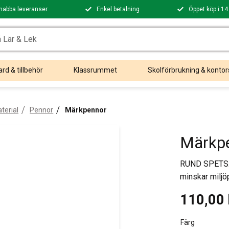
nabba leveranser
Enkel betalning
Öppet köp i 14
rd & tillbehör
Klassrummet
Skolförbrukning & kontor
terial
Pennor
Märkpennor
Märkpe
RUND SPETS. P
minskar milj
110,00
Färg