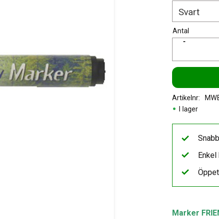
Antal
-
Artikelnr
MWB
I lager
Snabb
Enkel 
Öppet
Marker FRIE