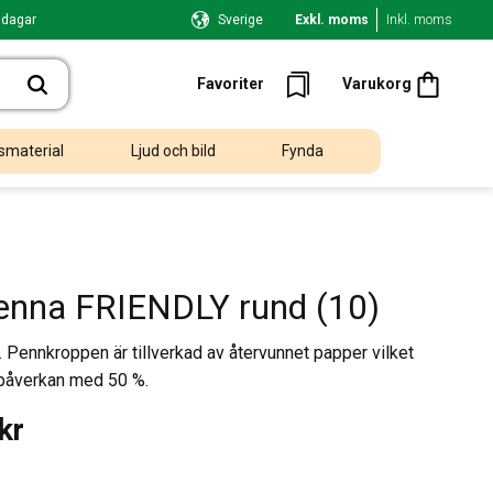
 dagar
Sverige
Exkl. moms
Inkl. moms
Kundvagn
Favoriter
Favoriter
Varukorg
smaterial
Ljud och bild
Fynda
nna FRIENDLY rund (10)
ennkroppen är tillverkad av återvunnet papper vilket
öpåverkan med 50 %.
kr