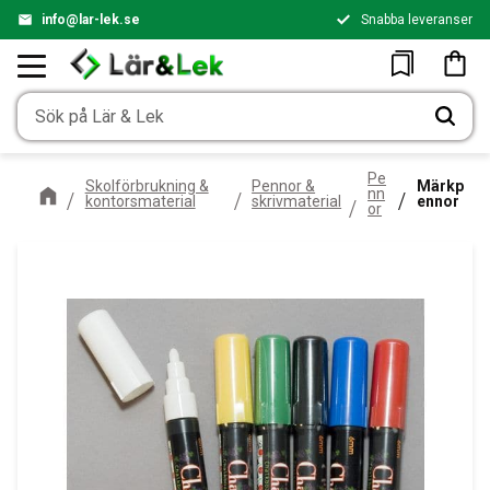
info@lar-lek.se
Snabba leveranser
Meny
Kundv
Favoriter
Pe
Skolförbrukning &
Pennor &
Märkp
nn
kontorsmaterial
skrivmaterial
ennor
or