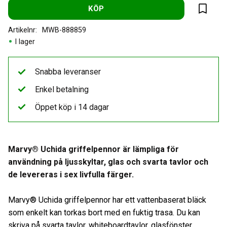
KÖP
Lägg til
Artikelnr
MWB-888859
I lager
Snabba leveranser
Enkel betalning
Öppet köp i 14 dagar
Marvy® Uchida griffelpennor är lämpliga för
användning på ljusskyltar, glas och svarta tavlor och
de levereras i sex livfulla färger.
Marvy® Uchida griffelpennor har ett vattenbaserat bläck
som enkelt kan torkas bort med en fuktig trasa. Du kan
skriva på svarta tavlor, whiteboardtavlor, glasfönster,