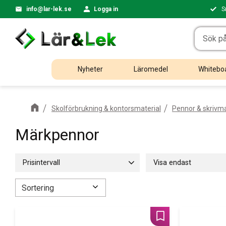
info@lar-lek.se
Logga in
S
Nyheter
Läromedel
Whiteboa
Skolförbrukning & kontorsmaterial
Pennor & skrivma
Märkpennor
Prisintervall
Visa endast
15
350
Finns i lager
13
Välj sortering
Lägg till i favoriter