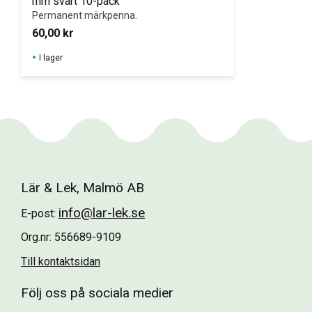
mm svart 10-pack
Permanent märkpenna.
60,00
kr
I lager
Lär & Lek, Malmö AB
info@lar-lek.se
E-post:
Org.nr: 556689-9109
Till kontaktsidan
Följ oss på sociala medier