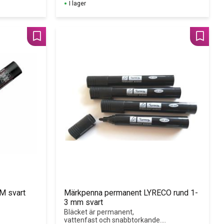
I lager
Lägg till i favoriter
Lägg til
M svart
Märkpenna permanent LYRECO rund 1-
3 mm svart
Bläcket är permanent, 
vattenfast och snabbtorkande. 