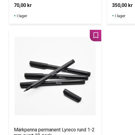
70,00
kr
350,00
kr
I lager
I lager
Lägg till i favoriter
Märkpenna permanent Lyreco rund 1-2 