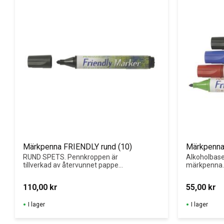
Märkpenna FRIENDLY rund (10)
Märkpenna
RUND SPETS. Pennkroppen är 
Alkoholbas
tillverkad av återvunnet papper 
märkpenna. 
vilket minskar miljöpåverkan 
flesta under
med 50 %.
110,00
kr
55,00
kr
I lager
I lager