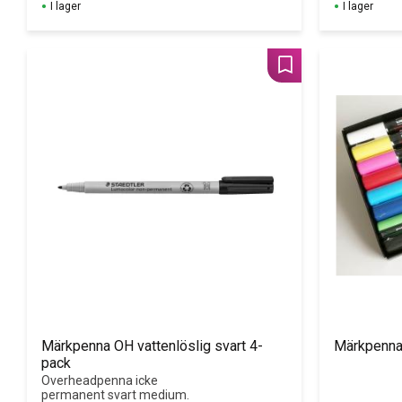
I lager
I lager
Lägg till i favoriter
Märkpenna OH vattenlöslig svart 4-
Märkpenna
pack
Overheadpenna icke 
permanent svart medium.