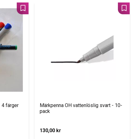
Lägg till i favoriter
Lägg til
 4 färger
Märkpenna OH vattenlöslig svart - 10-
pack
130,00
kr