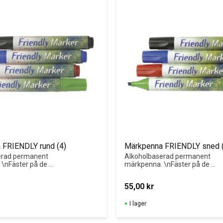
 FRIENDLY rund (4)
Märkpenna FRIENDLY sned 
erad permanent 
Alkoholbaserad permanent 
\nFäster på de 
märkpenna. \nFäster på de 
lag.
flesta underlag.
55,00
kr
I lager