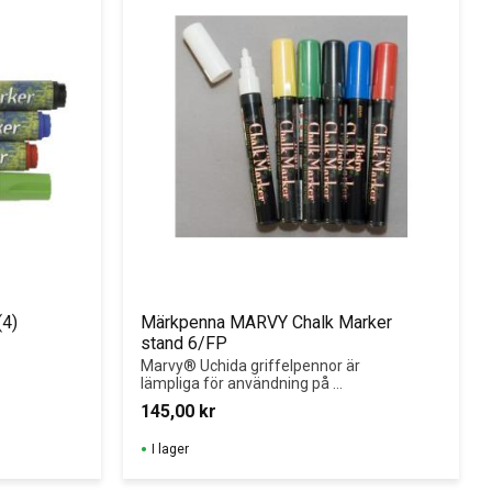
(4)
Märkpenna MARVY Chalk Marker 
stand 6/FP
Marvy® Uchida griffelpennor är 
lämpliga för användning på 
ljusskyltar, glas och s...
145,00
kr
I lager