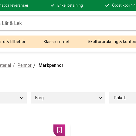
nabba leveranser
Enkel betalning
Öppet köp i 14
rd & tillbehör
Klassrummet
Skolförbrukning & kontor
terial
Pennor
Märkpennor
Färg
Paket:
Svart
1
Röd
1
Blå
1
Styckvis
10-pack
Lägg till i favoriter