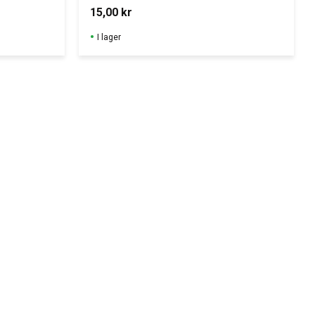
Med pennkropp, huv och clips 
15,00
kr
av PP-plast.
I lager