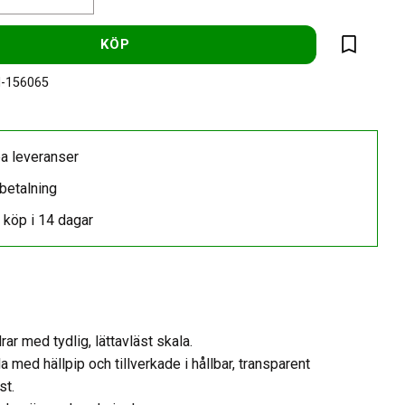
KÖP
Lägg till 
-156065
a leveranser
betalning
 köp i 14 dagar
rar med tydlig, lättavläst skala.
 med hällpip och tillverkade i hållbar, transparent
st.