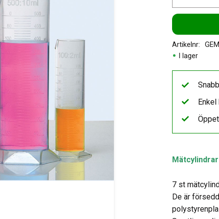
Artikelnr
GEM
I lager
Snabb
Enkel 
Öppet
Mätcylindrar
7 st mätcylind
De är försedda
polystyrenpla