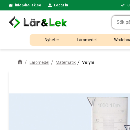
info@lar-lek.se
Logga in
S
Nyheter
Läromedel
Whiteboa
Läromedel
Matematik
Volym