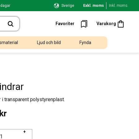
 dagar
Sverige
Exkl. moms
Inkl. moms
Kundvagn
Favoriter
Favoriter
Varukorg
smaterial
Ljud och bild
Fynda
indrar
 i transparent polystyrenplast.
kr
+