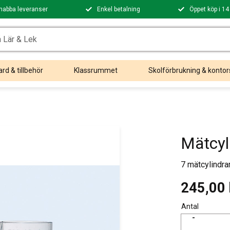
nabba leveranser
Enkel betalning
Öppet köp i 14
rd & tillbehör
Klassrummet
Skolförbrukning & kontor
Mätcyl
7 mätcylindrar
245,00
Antal
-