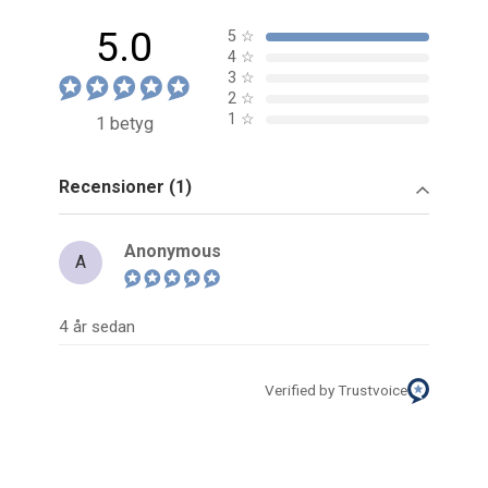
5.0
5
☆
4
☆
3
☆
2
☆
1
☆
1 betyg
Recensioner (1)
Anonymous
A
4 år sedan
Verified by Trustvoice