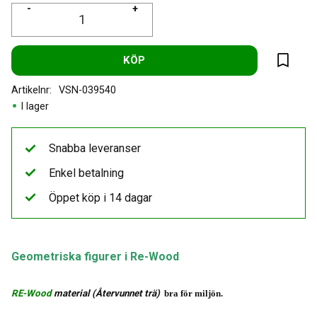
-
+
KÖP
Lägg til
Artikelnr
VSN-039540
I lager
Snabba leveranser
Enkel betalning
Öppet köp i 14 dagar
Geometriska figurer i Re-Wood
RE-Wood
material (Återvunnet trä)
bra för miljön.