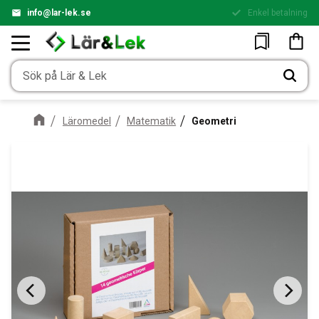
info@lar-lek.se
Enkel betalning
Meny
Kundv
Favoriter
Läromedel
Matematik
Geometri