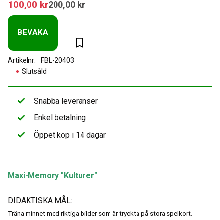
Nedsatt pris:
100,00
kr
Ordinarie pris:
200,00
kr
BEVAKA
Lägg till i favoriter
Artikelnr
FBL-20403
Slutsåld
Snabba leveranser
Enkel betalning
Öppet köp i 14 dagar
Maxi-Memory "Kulturer"
DIDAKTISKA MÅL:
Träna minnet med riktiga bilder som är tryckta på stora spelkort.