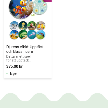
Djurens värld: Upptäck 
och klassificera
Detta är ett spel 
för att upptäcka 
mångfalden i 
375,00
kr
djurvärlden och 
lära sig att 
I lager
klassificera djur 
efter deras 
viktigaste 
egenskaper.