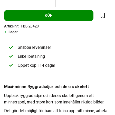
KÖP
Lägg til
Artikelnr
FBL-20420
I lager
Snabba leveranser
Enkel betalning
Öppet köp i 14 dagar
Maxi-minne Ryggradsdjur och deras skelett
Upptäck ryggradsdjur och deras skelett genom ett
minnesspel, med stora kort som innehåller riktiga bilder.
Det gör det möjligt för barn att träna upp sitt minne, arbeta