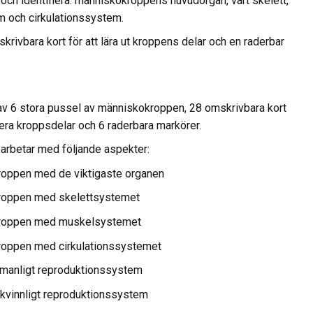
n och identifiera: människokroppens huvudorgan, vårt skelett,
 och cirkulationssystem.
krivbara kort för att lära ut kroppens delar och en raderbar
av 6 stora pussel av människokroppen, 28 omskrivbara kort
fiera kroppsdelar och 6 raderbara markörer.
arbetar med följande aspekter:
roppen med de viktigaste organen
roppen med skelettsystemet
kroppen med muskelsystemet
roppen med cirkulationssystemet
 manligt reproduktionssystem
 kvinnligt reproduktionssystem