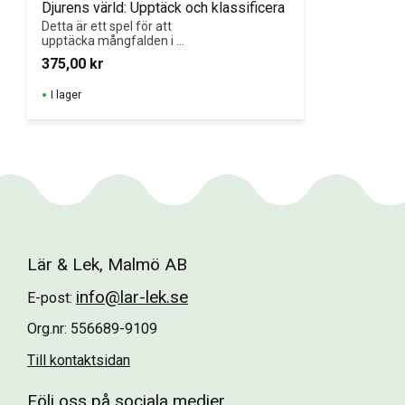
Djurens värld: Upptäck och klassificera
Detta är ett spel för att 
upptäcka mångfalden i 
djurvärlden och lära sig att 
375,00
kr
klassificera djur efter deras 
viktigaste egenskaper.
I lager
Lär & Lek, Malmö AB
info@lar-lek.se
E-post:
Org.nr: 556689-9109
Till kontaktsidan
Följ oss på sociala medier