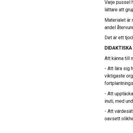
Varje pussel 
lättare att g
Materialet är 
andel återvun
Det är ett tjo
DIDAKTISKA
Att känna til
- Att lära si
viktigaste or
fortplantnin
- Att upptäcka 
inuti, med un
- Att värdesät
oavsett olikh