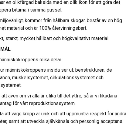
har en olikfärgad baksida med en olik ikon för att göra det
ruppera bitarna i samma pussel.
miljövänligt, kommer från hållbara skogar, består av en hög
net material och är 100% återvinningsbart.
ckt, starkt, mycket hållbart och högkvalitativt material
 MÅL
l människokroppens olika delar.
g hur människokroppens insida ser ut: benstrukturen, de
ganen, muskelsystemet, cirkulationssystemet och
gssystemet.
att även om vi alla är olika till det yttre, så är vi likadana
dantag för vårt reproduktionssystem.
ta att varje kropp är unik och att uppmuntra respekt för andra
eter, samt att utveckla självkänsla och personlig acceptans.