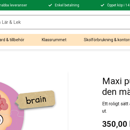
nabba leveranser
Enkel betalning
Öppet köp i 14
rd & tillbehör
Klassrummet
Skolförbrukning & kontor
Maxi p
den mä
Ett roligt sät
ut.
350,00