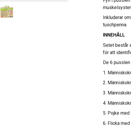
Fyll i pussle
muskelsystem
Inkluderar oms
tuschpenna.
INNEHÅLL
Setet består 
för att identi
De 6 pusslen 
1. Människok
2. Människok
3. Människo
4. Människok
5. Pojke med
6. Flicka med