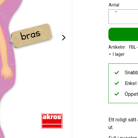
Antal
-
Artikelnr
FBL
I lager
Snabb
Enkel 
Öppet
Ett roligt sät
ut.