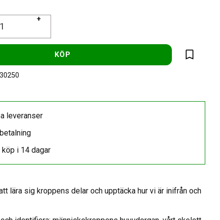
+
KÖP
Lägg till 
-30250
a leveranser
betalning
 köp i 14 dagar
t att lära sig kroppens delar och upptäcka hur vi är inifrån och