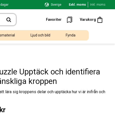
 dagar
Sverige
Exkl. moms
Inkl. moms
Kundvagn
Favoriter
Favoriter
Varukorg
smaterial
Ljud och bild
Fynda
uzzle Upptäck och identifiera
nskliga kroppen
t att lära sig kroppens delar och upptäcka hur vi är inifrån och
kr