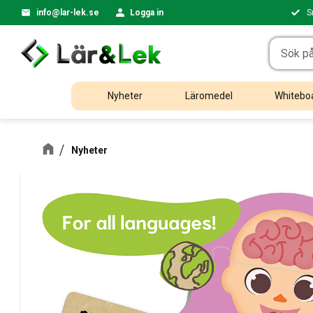
info@lar-lek.se
Logga in
S
Nyheter
Läromedel
Whiteboa
Nyheter