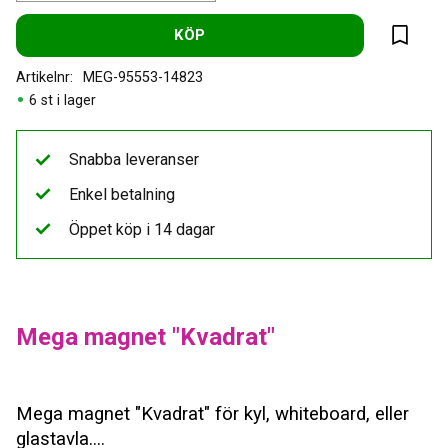
KÖP
Lägg til
Artikelnr
MEG-95553-14823
6 st i lager
Snabba leveranser
Enkel betalning
Öppet köp i 14 dagar
Mega magnet "Kvadrat"
Mega magnet "Kvadrat" för kyl, whiteboard, eller
glastavla....