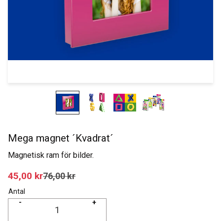
Mega magnet ´Kvadrat´
Magnetisk ram för bilder.
Nedsatt pris:
45,00
kr
Ordinarie pris:
76,00
kr
Antal
-
+