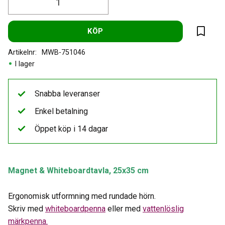
KÖP
Lägg til
Artikelnr
MWB-751046
I lager
Snabba leveranser
Enkel betalning
Öppet köp i 14 dagar
Magnet & Whiteboardtavla, 25x35 cm
Ergonomisk utformning med rundade hörn.
Skriv med
whiteboardpenna
eller med
vattenlöslig
märkpenna.