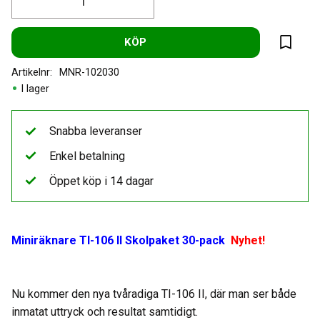
KÖP
Lägg til
Artikelnr
MNR-102030
I lager
Snabba leveranser
Enkel betalning
Öppet köp i 14 dagar
Miniräknare TI-106 II Skolpaket 30-pack
Nyhet!
Nu kommer den nya tvåradiga TI-106 II, där man ser både
inmatat uttryck och resultat samtidigt.