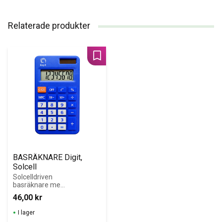
Relaterade produkter
Lägg till i favoriter
BASRÄKNARE Digit, 
Solcell
Solcelldriven 
basräknare med 
tydlig display
46,00
kr
I lager