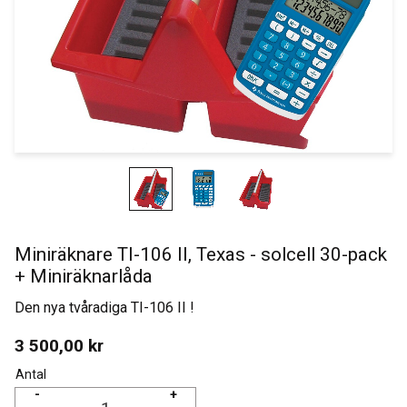
Miniräknare TI-106 II, Texas - solcell 30-pack
+ Miniräknarlåda
Den nya tvåradiga TI-106 II !
3 500,00
kr
Antal
-
+