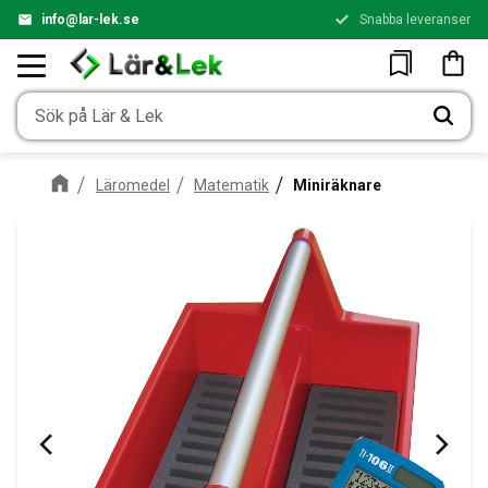
info@lar-lek.se
Snabba leveranser
Meny
Kundv
Favoriter
Läromedel
Matematik
Miniräknare