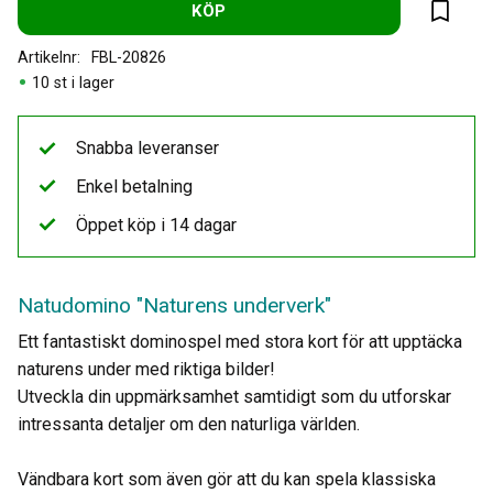
KÖP
Lägg til
Artikelnr
FBL-20826
10 st i lager
Snabba leveranser
Enkel betalning
Öppet köp i 14 dagar
Natudomino "Naturens underverk"
Ett fantastiskt dominospel med stora kort för att upptäcka
naturens under med riktiga bilder!
Utveckla din uppmärksamhet samtidigt som du utforskar
intressanta detaljer om den naturliga världen.
Vändbara kort som även gör att du kan spela klassiska