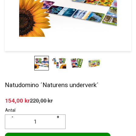
Natudomino ´Naturens underverk´
Nedsatt pris:
154,00
kr
Ordinarie pris:
220,00
kr
Antal
-
+