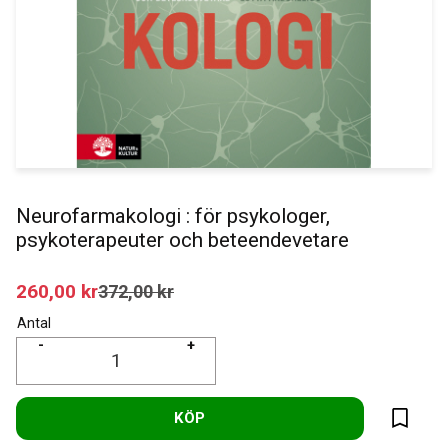
Neurofarmakologi : för psykologer,
psykoterapeuter och beteendevetare
Nedsatt pris:
260,00
kr
Ordinarie pris:
372,00
kr
Antal
-
+
KÖP
Lägg til