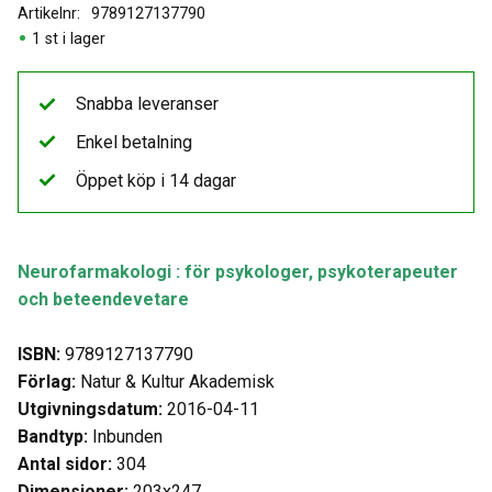
Artikelnr
9789127137790
1 st i lager
Snabba leveranser
Enkel betalning
Öppet köp i 14 dagar
Neurofarmakologi : för psykologer, psykoterapeuter
och beteendevetare
ISBN:
9789127137790
Förlag:
Natur & Kultur Akademisk
Utgivningsdatum:
2016-04-11
Bandtyp:
Inbunden
Antal sidor:
304
Dimensioner:
203x247